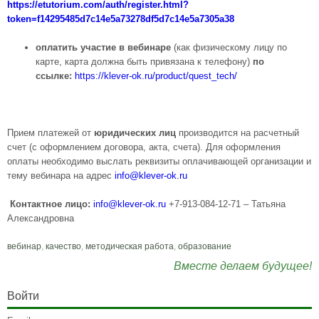
https://etutorium.com/auth/register.html?
token=f14295485d7c14e5a73278df5d7c14e5a7305a38
оплатить участие в вебинаре
(как физическому лицу по
карте, карта должна быть привязана к телефону)
по
ссылке:
https://klever-ok.ru/product/quest_tech/
Прием платежей от
юридических лиц
производится на расчетный
счет (с оформлением договора, акта, счета). Для оформления
оплаты необходимо выслать реквизиты оплачивающей организации и
тему вебинара на адрес
info@
klever-ok.ru
Контактное лицо:
info@
klever-ok.ru
+7-913-084-12-71 – Татьяна
Александровна
вебинар
,
качество
,
методическая работа
,
образование
Вместе делаем будущее!
Войти