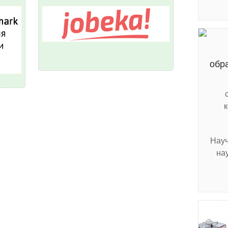
обр
Науч
на