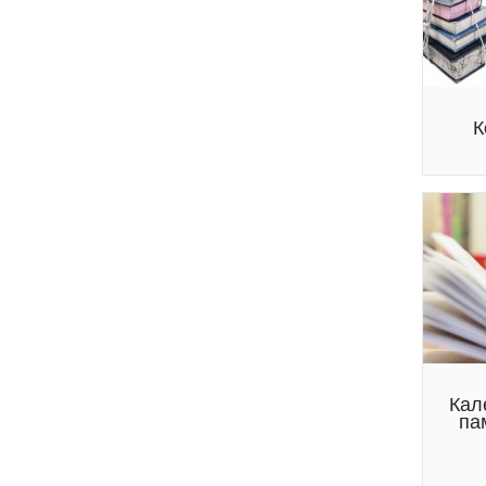
К
Кал
па