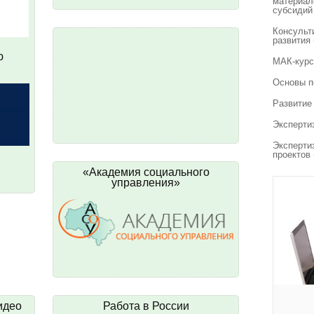
материал
субсидий
Консульт
развития
ю
МАК-курс
Основы п
Развитие
Эксперти
Эксперти
проектов
«Академия социального
управления»
идео
Работа в России