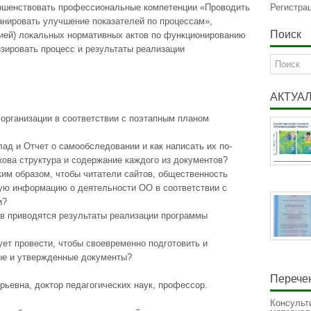
ршенствовать профессиональные компетенции «Проводить
Регистра
анировать улучшение показателей по процессам»,
Поиск
цией) локальных нормативных актов по функционированию
зировать процесс и результаты реализации
АКТУА
организации в соответствии с поэтапным планом
д и Отчет о самообследовании и как написать их по-
ова структура и содержание каждого из документов?
ким образом, чтобы читатели сайтов, общественность
ую информацию о деятельности ОО в соответствии с
и?
ов приводятся результаты реализации программы
ует провести, чтобы своевременно подготовить и
ые и утвержденные документы?
Перечен
ьевна, доктор педагогических наук, профессор.
Консульт