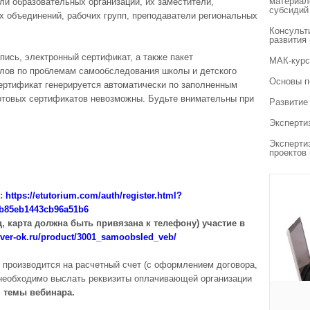
материал
и образовательных организаций, их заместители,
субсидий
х объединений, рабочих групп, преподаватели региональных
Консульт
развития
пись, электронный сертификат, а также пакет
МАК-курс
лов по проблемам самообследования школы и детского
Основы п
ертификат генерируется автоматически по заполненным
готовых сертификатов невозможны. Будьте внимательны при
Развитие
Эксперти
.
Эксперти
проектов
е:
https://etutorium.com/auth/register.html?
9b85eb1443cb96a51b6
, карта должна быть привязана к телефону) участие в
lever-ok.ru/product/3001_samoobsled_veb/
производится на расчетный счет (с оформлением договора,
 необходимо выслать реквизиты оплачивающей организации
м темы вебинара.