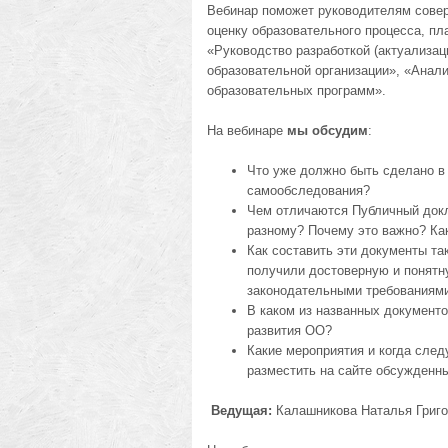
Вебинар поможет руководителям сове
оценку образовательного процесса, пл
«Руководство разработкой (актуализа
образовательной организации», «Анали
образовательных программ».
На вебинаре
мы обсудим
:
Что уже должно быть сделано в 
самообследования?
Чем отличаются Публичный докла
разному? Почему это важно? Как
Как составить эти документы та
получили достоверную и понятн
законодательными требованиям
В каком из названных документ
развития ОО?
Какие мероприятия и когда след
разместить на сайте обсужденн
Ведущая:
Калашникова Наталья Григор