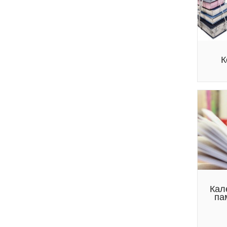
К
Кал
па