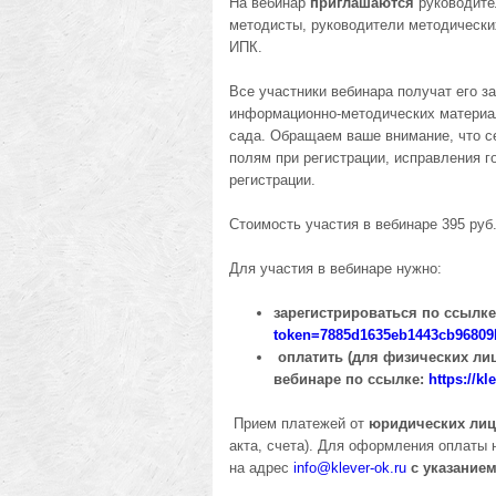
На вебинар
приглашаются
руководител
методисты, руководители методически
ИПК.
Все участники вебинара получат его за
информационно-методических материа
сада. Обращаем ваше внимание, что с
полям при регистрации, исправления 
регистрации.
Стоимость участия в вебинаре 395 руб
Для участия в вебинаре нужно:
зарегистрироваться по ссылк
token=7885d1635eb1443cb9680
оплатить (для физических лиц
вебинаре по ссылке:
https://k
Прием платежей от
юридических лиц
акта, счета). Для оформления оплаты
на адрес
info@
klever-ok.ru
с указание