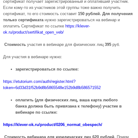
сертификат получает зарегистрированный и оплативший участник.
Если кому-то из участников этой группы тоже важно получить
сертификат, то его стоимость составит
150 рублей. Для получения
только сертификата
нужно зарегистрироваться на вебинар и
оплатить Сертификат по ссылке
https://klever-
ok.ru/product/sertifikat_open_veb/
Стоимость
участия в вебинаре для физических лиц
395
руб.
Для участия в вебинаре нужно:
зарегистрироваться по ссылке:
https://etutorium.com/auth/register.html?
token=6d33d31f52b9d8b5865548e152b9d8b586571552
оплатить (для физических лиц, ваша карта любого
банка должна быть привязана к телефону) участие в
вебинаре по ссылке:
https://klever-ok.ru/product/0206_normat_obespech/
Стоимость вебинара для юридических лиц 620 рублей.
Прием