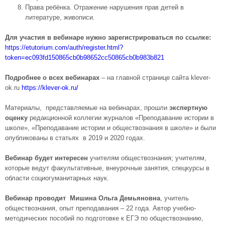
Права ребёнка. Отражение нарушения прав детей в
литературе, живописи.
Для участия в вебинаре нужно зарегистрироваться по ссылке:
https://etutorium.com/auth/register.html?
token=ec093fd150865cb0b98652cc50865cb0b983b821
Подробнее о всех вебинарах
– на главной странице сайта klever-
ok.ru
https://klever-ok.ru/
Материалы, представляемые на вебинарах, прошли
экспертную
оценку
редакционной коллегии журналов «Преподавание истории в
школе», «Преподавание истории и обществознания в школе» и были
опубликованы в статьях в 2019 и 2020 годах.
Вебинар будет интересен
учителям обществознания; учителям,
которые ведут факультативные, внеурочные занятия, спецкурсы в
области социогуманитарных наук.
Вебинар проводит
Мишина Ольга Демьяновна
, учитель
обществознания, опыт преподавания – 22 года. Автор учебно-
методических пособий по подготовке к ЕГЭ по обществознанию,