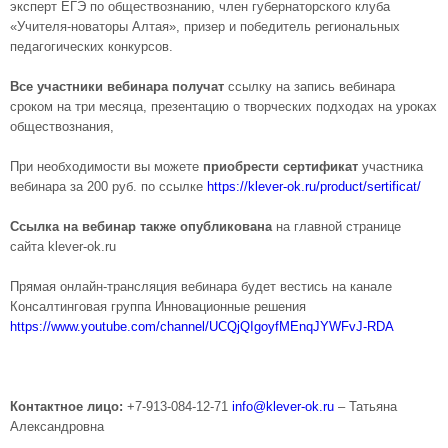
эксперт ЕГЭ по обществознанию, член губернаторского клуба
«Учителя-новаторы Алтая», призер и победитель региональных
педагогических конкурсов.
Все участники вебинара получат
ссылку на запись вебинара
сроком на три месяца, презентацию о творческих подходах на уроках
обществознания,
При необходимости вы можете
приобрести сертификат
участника
вебинара за 200 руб. по ссылке
https://klever-ok.ru/product/sertificat/
Ссылка на вебинар также опубликована
на главной странице
сайта klever-ok.ru
Прямая онлайн-трансляция вебинара будет вестись на канале
Консалтинговая группа Инновационные решения
https://www.youtube.com/channel/UCQjQIgoyfMEnqJYWFvJ-RDA
Контактное лицо:
+7-913-084-12-71
info@klever-ok.ru
– Татьяна
Александровна