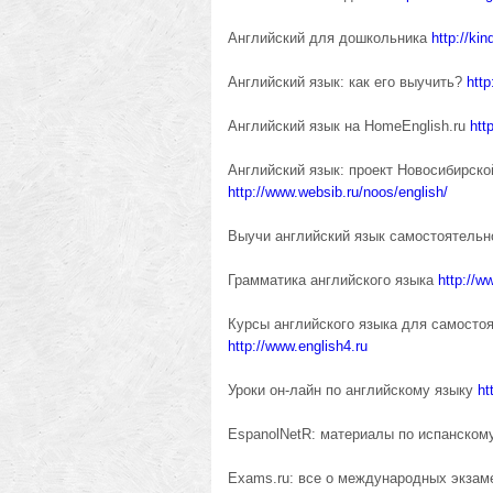
Английский для дошкольника
http://kin
Английский язык: как его выучить?
http
Английский язык на HomeEnglish.ru
htt
Английский язык: проект Новосибирско
http://www.websib.ru/noos/english/
Выучи английский язык самостоятель
Грамматика английского языка
http://w
Курсы английского языка для самосто
http://www.english4.ru
Уроки он-лайн по английскому языку
ht
EspanolNetR: материалы по испанском
Exams.ru: все о международных экза