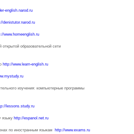
der-english.narod.ru
://denistutor.narod.ru
p://www.homeenglish.ru
й открытой образовательной сети
но
http://www.learn-english.ru
ww.mystudy.ru
ятельного изучения: компьютерные программы
tp://lessons.study.ru
у языку
http://espanol.net.ru
менах по иностранным языкам
http://www.exams.ru