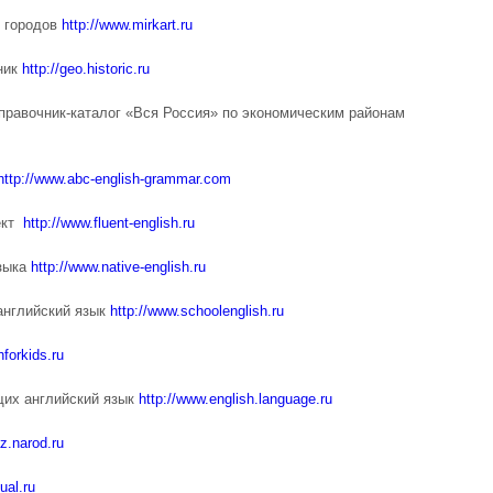
и городов
http://www.mirkart.ru
ник
http://geo.historic.ru
правочник-каталог «Вся Россия» по экономическим районам
http://www.abc-english-grammar.com
оект
http://www.fluent-english.ru
языка
http://www.native-english.ru
 английский язык
http://www.schoolenglish.ru
hforkids.ru
щих английский язык
http://www.english.language.ru
az.narod.ru
ual.ru