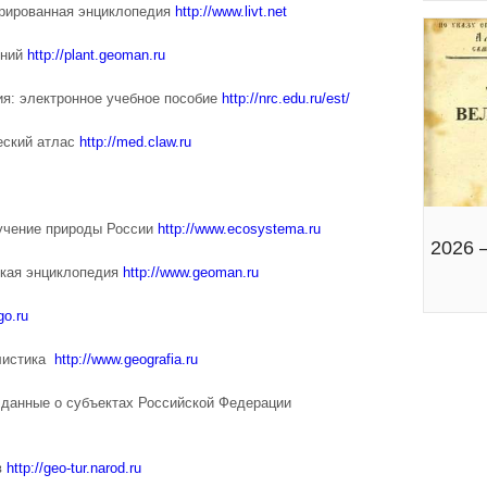
рированная энциклопедия
http://www.livt.net
ений
http://plant.geoman.ru
ия: электронное учебное пособие
http://nrc.edu.ru/est/
еский атлас
http://med.claw.ru
зучение природы России
http://www.ecosystema.ru
2026 
ская энциклопедия
http://www.geoman.ru
go.ru
алистика
http://www.geografia.ru
 данные о субъектах Российской Федерации
в
http://geo-tur.narod.ru