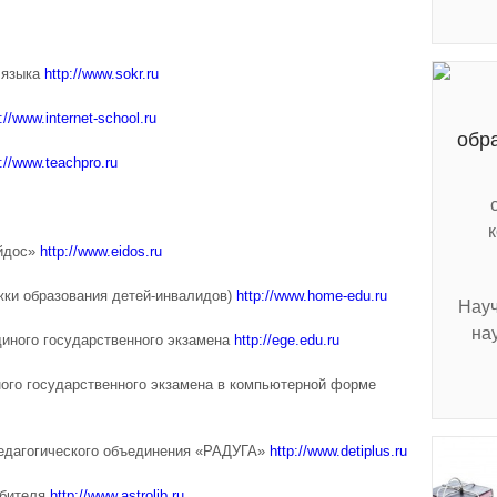
 языка
http://www.sokr.ru
://www.internet-school.ru
обр
p://www.teachpro.ru
Эйдос»
http://www.eidos.ru
жки образования детей-инвалидов)
http://www.home-edu.ru
Науч
на
иного государственного экзамена
http://ege.edu.ru
ого государственного экзамена в компьютерной форме
едагогического объединения «РАДУГА»
http://www.detiplus.ru
юбителя
http://www.astrolib.ru