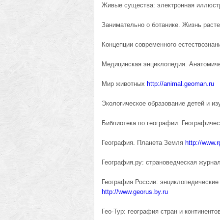
Живые существа: электронная иллюст
Занимательно о ботанике. Жизнь раст
Концепции современного естествознан
Медицинская энциклопедия. Анатомич
Мир животных
http://animal.geoman.ru
Экологическое образование детей и и
Библиотека по географии. Географиче
География. Планета Земля
http://www.r
География.ру: страноведческая журн
География России: энциклопедические
http://www.georus.by.ru
Гео-Тур: география стран и континенто