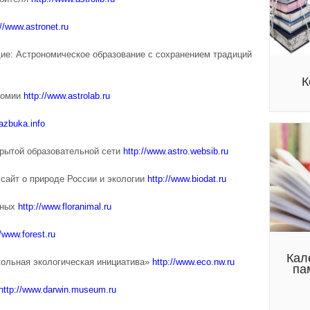
://www.astronet.ru
е: Астрономическое образование с сохранением традиций
К
ономии
http://www.astrolab.ru
-azbuka.info
крытой образовательной сети
http://www.astro.websib.ru
сайт о природе России и экологии
http://www.biodat.ru
тных
http://www.floranimal.ru
//www.forest.ru
Кал
ольная экологическая инициатива»
http://www.eco.nw.ru
па
http://www.darwin.museum.ru