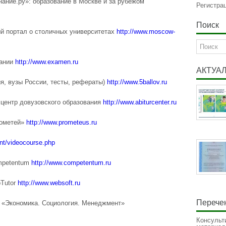
ание.ру»: образование в Москве и за рубежом
Регистра
Поиск
й портал о столичных университетах
http://www.moscow-
вании
http://www.examen.ru
АКТУА
я, вузы России, тесты, рефераты)
http://www.5ballov.ru
й центр довузовского образования
http://www.abiturcenter.ru
рометей»
http://www.prometeus.ru
ent/videocourse.php
mpetentum
http://www.competentum.ru
bTutor
http://www.websoft.ru
Перечен
 «Экономика. Социология. Менеджмент»
Консульт