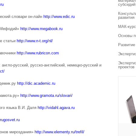
материал
ru
субсидий
Консульт
еский словари он-лайн
http://www.edic.ru
развития
МАК-курс
и Мефодий»
http://www.megabook.ru
Основы п
е статьи
http://www.n-t.org/nl/
Развитие
равочники
http://www.rubricon.com
Эксперти
Эксперти
 англо-русский, русско-английский, немецко-русский и
проектов
ct/
адемик.ру
http://dic.academic.ru
Грамота.ру»
http://www.gramota.ru/slovari/
ого языка В.И. Даля
http://vidahl.agava.ru
rugosvet.ru
конов мироздания»
http://www.elementy.ru/trefil/