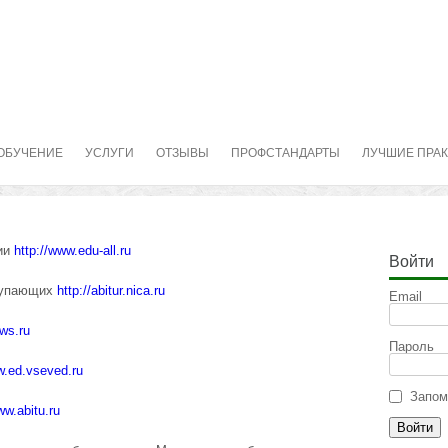
ОБУЧЕНИЕ
УСЛУГИ
ОТЗЫВЫ
ПРОФСТАНДАРТЫ
ЛУЧШИЕ ПРА
ии
http://www.edu-all.ru
Войти
ступающих
http://abitur.nica.ru
Email
ws.ru
Пароль
w.ed.vseved.ru
Запом
ww.abitu.ru