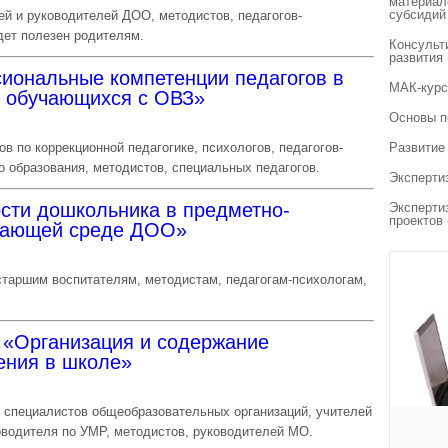
материал
субсидий
ей и руководителей ДОО, методистов, педагогов-
дет полезен родителям.
Консульт
развития
иональные компетенции педагогов в
МАК-курс
я обучающихся с ОВЗ»
Основы п
в по коррекционной педагогике, психологов, педагогов-
Развитие
о образования, методистов, специальных педагогов.
Эксперти
сти дошкольника в предметно-
Эксперти
проектов
ивающей среде ДОО»
старшим воспитателям, методистам, педагогам-психологам,
«Организация и содержание
ения в школе»
и специалистов общеобразовательных организаций, учителей
оводителя по УМР, методистов, руководителей МО.