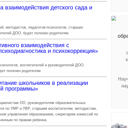
а взаимодействия детского сада и
й, методистов, педагогов-психологов, старших
дителей ДОО, будет полезен родителям.
обр
ивного взаимодействия с
психодиагностика и психокоррекция»
психологов, воспитателей и руководителей ДОО,
дет полезен родителям.
Науч
итание школьников в реализации
на
ой программы»
ециалистам ОО, руководителям образовательных
еля по УМР и УВР, старшим воспитателям, методистам,
нов управления образованием, секретарям комиссий по
ченным по правам ребенка.