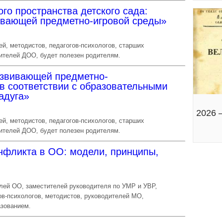
го пространства детского сада:
вивающей предметно-игровой среды»
й, методистов, педагогов-психологов, старших
дителей ДОО, будет полезен родителям.
звивающей предметно-
в соответствии с образовательными
адуга»
2026 
й, методистов, педагогов-психологов, старших
дителей ДОО, будет полезен родителям.
нфликта в ОО: модели, принципы,
лей ОО, заместителей руководителя по УМР и УВР,
ов-психологов, методистов, руководителей МО,
азованием.