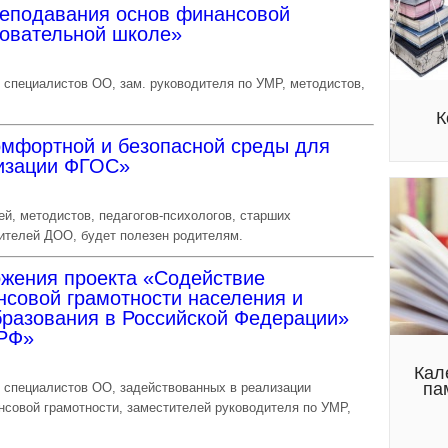
еподавания основ финансовой
зовательной школе»
 специалистов ОО, зам. руководителя по УМР, методистов,
К
омфортной и безопасной среды для
лизации ФГОС»
й, методистов, педагогов-психологов, старших
дителей ДОО, будет полезен родителям.
жения проекта «Содействие
совой грамотности населения и
бразования в Российской Федерации»
 РФ»
Кал
па
и специалистов ОО, задействованных в реализации
совой грамотности, заместителей руководителя по УМР,