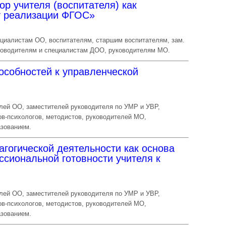
р учителя (воспитателя) как
т реализации ФГОС»
ециалистам ОО, воспитателям, старшим воспитателям, зам.
ководителям и специалистам ДОО, руководителям МО.
особностей к управленческой
лей ОО, заместителей руководителя по УМР и УВР,
ов-психологов, методистов, руководителей МО,
азованием.
гогической деятельности как основа
ссиональной готовности учителя к
лей ОО, заместителей руководителя по УМР и УВР,
ов-психологов, методистов, руководителей МО,
азованием.