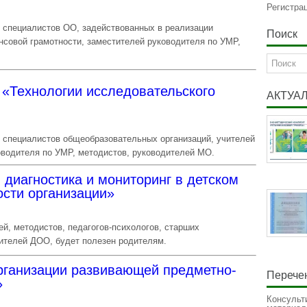
Регистра
и специалистов ОО, задействованных в реализации
Поиск
совой грамотности, заместителей руководителя по УМР,
«Технологии исследовательского
АКТУА
и специалистов общеобразовательных организаций, учителей
оводителя по УМР, методистов, руководителей МО.
 диагностика и мониторинг в детском
ости организации»
й, методистов, педагогов-психологов, старших
дителей ДОО, будет полезен родителям.
рганизации развивающей предметно-
Перечен
»
Консульт