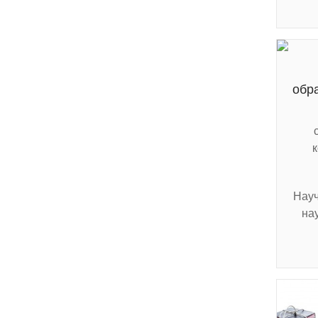
обр
Науч
на