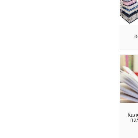
К
Кал
па