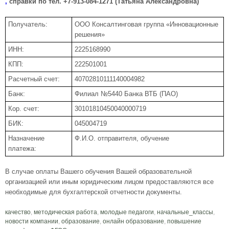
,
справки по тел. +7-913-084-1271 (Татьяна Александровна)
Получатель:
ООО Консалтинговая группа «Инновационные
решения»
ИНН:
2225168990
КПП:
222501001
Расчетный счет:
40702810111140004982
Банк:
Филиал №5440 Банка ВТБ (ПАО)
Кор. счет:
30101810450040000719
БИК:
045004719
Назначение
Ф.И.О. отправителя, обучение
платежа:
В случае оплаты Вашего обучения Вашей образовательной
организацией или иным юридическим лицом предоставляются все
необходимые для бухгалтерской отчетности документы.
качество
,
методическая работа
,
молодые педагоги
,
начальные_классы
,
новости компании
,
образование
,
онлайн образование
,
повышение