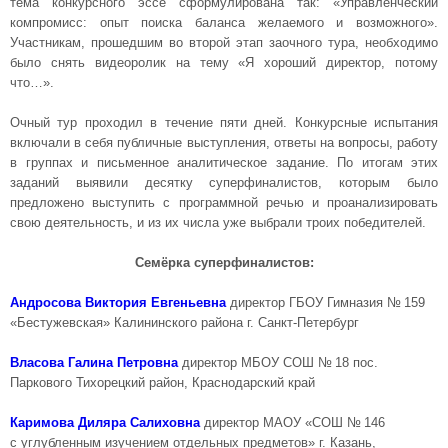
тема конкурсного эссе сформулирована так: «Управленческий
компромисс: опыт поиска баланса желаемого и возможного».
Участникам, прошедшим во второй этап заочного тура, необходимо
было снять видеоролик на тему «Я хороший директор, потому
что…».
Очный тур проходил в течение пяти дней. Конкурсные испытания
включали в себя публичные выступления, ответы на вопросы, работу
в группах и письменное аналитическое задание. По итогам этих
заданий выявили десятку суперфиналистов, которым было
предложено выступить с программной речью и проанализировать
свою деятельность, и из их числа уже выбрали троих победителей.
Семёрка суперфиналистов:
Андросова Виктория Евгеньевна
директор ГБОУ Гимназия № 159
«Бестужевская» Калининского района г. Санкт-Петербург
Власова Галина Петровна
директор МБОУ СОШ № 18 пос.
Паркового Тихорецкий район, Краснодарский край
Каримова Диляра Салиховна
директор МАОУ «СОШ № 146
с углубленным изучением отдельных предметов» г. Казань,