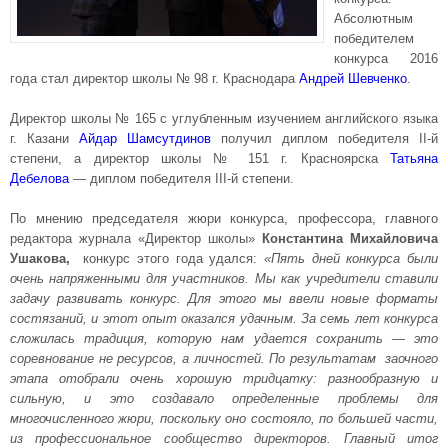
Абсолютным
победителем
конкурса 2016
года стал директор школы № 98 г. Краснодара
Андрей Шевченко
.
Директор школы № 165 с углубленным изучением английского языка
г. Казани
Айдар Шамсутдинов
получил диплом победителя II-й
степени, а директор школы № 151 г. Красноярска
Татьяна
Дебелова
— диплом победителя III-й степени.
По мнению председателя жюри конкурса, профессора, главного
редактора журнала «Директор школы»
Константина Михайловича
Ушакова,
конкурс этого года удался:
«Пять дней конкурса были
очень напряженными для участников. Мы как учредители ставили
задачу развивать конкурс. Для этого мы ввели новые форматы
состязаний, и этот опыт оказался удачным. За семь лет конкурса
сложилась традиция, которую нам удается сохранить — это
соревнование не ресурсов, а личностей. По результатам заочного
этапа отобрали очень хорошую тридцатку: разнообразную и
сильную, и это создавало определенные проблемы для
многочисленного жюри, поскольку оно состояло, по большей части,
из профессиональное сообщество директоров. Главный итог