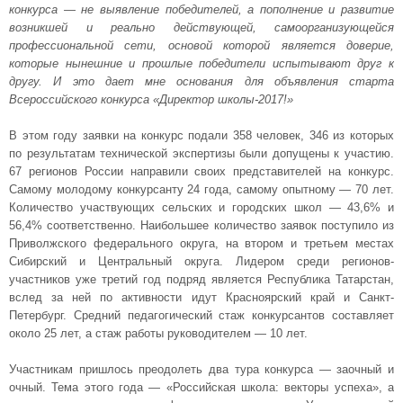
конкурса — не выявление победителей, а пополнение и развитие
возникшей и реально действующей, самоорганизующейся
профессиональной сети, основой которой является доверие,
которые нынешние и прошлые победители испытывают друг к
другу. И это дает мне основания для объявления старта
Всероссийского конкурса «Директор школы-2017!»
В этом году заявки на конкурс подали 358 человек, 346 из которых
по результатам технической экспертизы были допущены к участию.
67 регионов России направили своих представителей на конкурс.
Самому молодому конкурсанту 24 года, самому опытному — 70 лет.
Количество участвующих сельских и городских школ — 43,6% и
56,4% соответственно. Наибольшее количество заявок поступило из
Приволжского федерального округа, на втором и третьем местах
Сибирский и Центральный округа. Лидером среди регионов-
участников уже третий год подряд является Республика Татарстан,
вслед за ней по активности идут Красноярский край и Санкт-
Петербург. Средний педагогический стаж конкурсантов составляет
около 25 лет, а стаж работы руководителем — 10 лет.
Участникам пришлось преодолеть два тура конкурса — заочный и
очный. Тема этого года — «Российская школа: векторы успеха», а