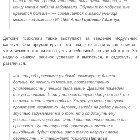
было тяжело. Третья четверть была очень длинной, к ее
концу многие ребята заболевали. Обучение по модулям мне
нравится больше»
, — соглашается с мамой ученица
московской гимназии № 1558
Анна Гордеева-Адамчук.
Детские психологи также выступают за введение модульных
каникул. Они аргументируют это тем, что значительно снижает
утомляемость школьников пусть и небольшой, но частый отдых. За
неделю каникул ребенок успевает и выспаться, и отдохнуть, и
развлечься.
«По старой программе учебный промежуток длился
дольше, по несколько месяцев, соответственно
утомляемость учеников была выше. Давайте приведем
такую аналогию. Если у человек отпуск один раз в год, то
он очень ждет этого отдыха. Зачастую месяц отпуска
пролетает незаметно. Человек, выходя на работу вновь, с
грустью задумывается о том, что отдохнуть ему
удастся лишь через год. Это действительно тяжело для
организма. Пусть трудовой промежуток вместе с
выходными будут короче, зато такую нагрузку легче
переносить»,
– утверждает психолог
Наталья