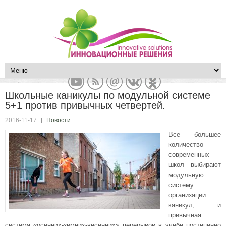
Школьные каникулы по модульной системе
5+1 против привычных четвертей.
2016-11-17
Новости
Все большее
количество
современных
школ выбирают
модульную
систему
организации
каникул, и
привычная
система «осенних-зимних-весенних» перерывов в учебе постепенно