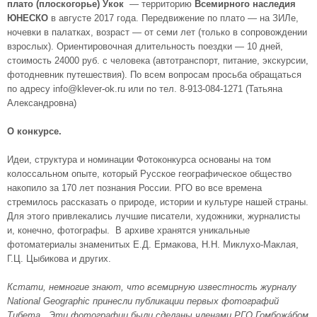
плато (плоскогорье) Укок
— территорию
Всемирного наследия
ЮНЕСКО
в августе 2017 года. Передвижение по плато — на ЗИЛе,
ночевки в палатках, возраст — от семи лет (только в сопровождении
взрослых). Ориентировочная длительность поездки — 10 дней,
стоимость 24000 руб. с человека (автотранспорт, питание, экскурсии,
фотодневник путешествия). По всем вопросам просьба обращаться
по адресу info@klever-ok.ru или по тел. 8-913-084-1271 (Татьяна
Александровна)
О конкурсе.
Идеи, структура и номинации Фотоконкурса основаны на том
колоссальном опыте, который Русское географическое общество
накопило за 170 лет познания России. РГО во все времена
стремилось рассказать о природе, истории и культуре нашей страны.
Для этого привлекались лучшие писатели, художники, журналисты
и, конечно, фотографы. В архиве хранятся уникальные
фотоматериалы знаменитых Е.Д. Ермакова, Н.Н. Миклухо-Маклая,
Г.Ц. Цыбикова и других.
Кстати, немногие знают, что всемирную известность журналу
National Geographic принесли публикации первых фотографий
Тибета. Эти фотографии были сделаны членами РГО Гомбожáбом