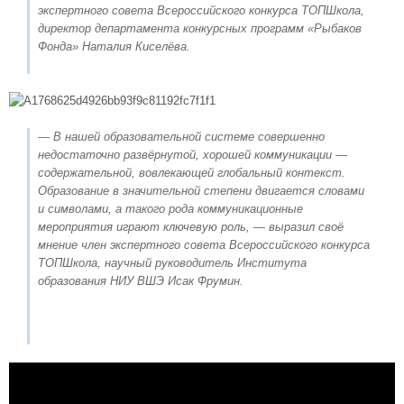
экспертного совета Всероссийского конкурса ТОПШкола,
директор департамента конкурсных программ «Рыбаков
Фонда» Наталия Киселёва.
— В нашей образовательной системе совершенно
недостаточно развёрнутой, хорошей коммуникации —
содержательной, вовлекающей глобальный контекст.
Образование в значительной степени двигается словами
и символами, а такого рода коммуникационные
мероприятия играют ключевую роль, — выразил своё
мнение член экспертного совета Всероссийского конкурса
ТОПШкола, научный руководитель Института
образования НИУ ВШЭ Исак Фрумин.