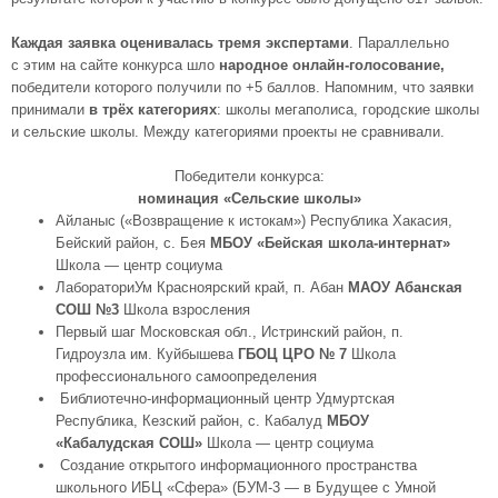
Каждая заявка оценивалась тремя экспертами
. Параллельно
с этим на сайте конкурса шло
народное онлайн-голосование,
победители которого получили по +5 баллов. Напомним, что заявки
принимали
в трёх категориях
: школы мегаполиса, городские школы
и сельские школы. Между категориями проекты не сравнивали.
Победители конкурса:
номинация «Сельские школы»
Айланыс («Возвращение к истокам») Республика Хакасия,
Бейский район, с. Бея
МБОУ «Бейская школа-интернат»
Школа — центр социума
ЛабораториУм Красноярский край, п. Абан
МАОУ Абанская
СОШ №3
Школа взросления
Первый шаг Московская обл., Истринский район, п.
Гидроузла им. Куйбышева
ГБОЦ ЦРО № 7
Школа
профессионального самоопределения
Библиотечно-информационный центр Удмуртская
Республика, Кезский район, с. Кабалуд
МБОУ
«Кабалудская СОШ»
Школа — центр социума
Создание открытого информационного пространства
школьного ИБЦ «Сфера» (БУМ-3 — в Будущее с Умной