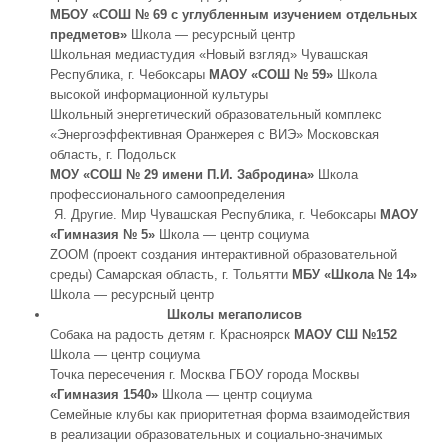
МБОУ «СОШ № 69 с углубленным изучением отдельных
предметов»
Школа — ресурсный центр
Школьная медиастудия «Новый взгляд» Чувашская
Республика, г. Чебоксары
МАОУ «СОШ № 59»
Школа
высокой информационной культуры
Школьный энергетический образовательный комплекс
«Энергоэффективная Оранжерея с ВИЭ» Московская
область, г. Подольск
МОУ «СОШ № 29 имени П.И. Забродина»
Школа
профессионального самоопределения
Я. Другие. Мир Чувашская Республика, г. Чебоксары
МАОУ
«Гимназия № 5»
Школа — центр социума
ZOOM (проект создания интерактивной образовательной
среды) Самарская область, г. Тольятти
МБУ «Школа № 14»
Школа — ресурсный центр
Школы мегаполисов
Собака на радость детям г. Красноярск
МАОУ СШ №152
Школа — центр социума
Точка пересечения г. Москва ГБОУ города Москвы
«Гимназия 1540»
Школа — центр социума
Семейные клубы как приоритетная форма взаимодействия
в реализации образовательных и социально-значимых