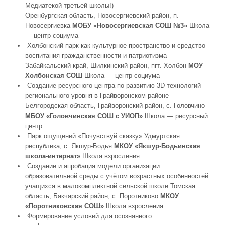
Медиатекой третьей школы!)
Оренбургская область, Новосергиевский район, п.
Новосергиевка
МОБУ «Новосергиевская СОШ №3»
Школа
— центр социума
Холбонский парк как культурное пространство и средство
воспитания гражданственности и патриотизма
Забайкальский край, Шилкинский район, пгт. Холбон
МОУ
Холбонская СОШ
Школа — центр социума
Создание ресурсного центра по развитию 3D технологий
регионального уровня в Грайворонском районе
Белгородская область, Грайворонский район, с. Головчино
МБОУ «Головчинская СОШ с УИОП»
Школа — ресурсный
центр
Парк ощущений «Почувствуй сказку» Удмуртская
республика, с. Якшур-Бодья
МКОУ «Якшур-Бодьинская
школа-интернат»
Школа взросления
Создание и апробация модели организации
образовательной среды с учётом возрастных особенностей
учащихся в малокомплектной сельской школе Томская
область, Бакчарский район, с. Поротниково
МКОУ
«Поротниковская СОШ»
Школа взросления
Формирование условий для осознанного