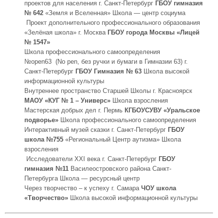
проектов для населения г. Санкт-Петербург
ГБОУ гимназия
№ 642
«Земля и Вселенная» Школа — центр социума
Проект дополнительного профессионального образования
«Зелёная школа» г. Москва
ГБОУ города Москвы «Лицей
№ 1547»
Школа профессионального самоопределения
№open63 (No pen, без ручки и бумаги в Гимназии 63) г.
Санкт-Петербург
ГБОУ Гимназия № 63
Школа высокой
информационной культуры
Внутреннее пространство Старшей Школы г. Красноярск
МАОУ «КУГ № 1 – Универс»
Школа взросления
Мастерская добрых дел г. Пермь
КГБОУСУВУ «Уральское
подворье»
Школа профессионального самоопределения
Интерактивный музей сказки г. Санкт-Петербург
ГБОУ
школа №755
«Региональный Центр аутизма» Школа
взросления
Исследователи XXI века г. Санкт-Петербург
ГБОУ
гимназия №11
Василеостровского района Санкт-
Петербурга Школа — ресурсный центр
Через творчество – к успеху г. Самара
ЧОУ школа
«Творчество»
Школа высокой информационной культуры