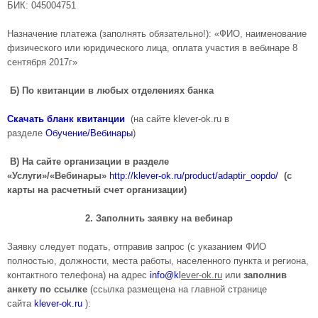
БИК: 045004751
Назначение платежа (заполнять обязательно!): «ФИО, наименование
физического или юридического лица, оплата участия в вебинаре 8
сентября 2017г»
Б) По квитанции в любых отделениях банка
Скачать бланк квитан
ц
ии
(на сайте klever-ok.ru в
разделе
Обучение/Вебинары
)
В) На сайте организации в разделе
«Услуги»/«Вебинары»
http://klever-ok.ru/product/adaptir_oopdo/
(с
карты на расчетный счет организации)
2.
Заполнить заявку на вебинар
Заявку следует подать, отправив запрос (с указанием ФИО
полностью, должности, места работы, населенного пункта и региона,
контактного телефона) на адрес
info@kl
e
ver-ok.ru
или
заполнив
анкету по ссылке
(ссылка размещена на главной странице
сайта
klever-ok.ru
):