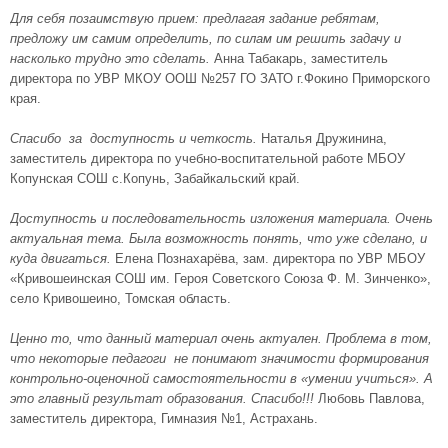
Для себя позаимствую прием: предлагая задание ребятам,
предложу им самим определить, по силам им решить задачу и
насколько трудно это сделать.
Анна Табакарь, заместитель
директора по УВР МКОУ ООШ №257 ГО ЗАТО г.Фокино Приморского
края.
Спасибо за доступность и четкость.
Наталья Дружинина,
заместитель директора по учебно-воспитательной работе МБОУ
Копунская СОШ с.Копунь, Забайкальский край.
Доступность и последовательность изложения материала. Очень
актуальная тема. Была возможность понять, что уже сделано, и
куда двигаться.
Елена Познахарёва, зам. директора по УВР МБОУ
«Кривошеинская СОШ им. Героя Советского Союза Ф. М. Зинченко»,
село Кривошеино, Томская область.
Ценно то, что данный материал очень актуален. Проблема в том,
что некоторые педагоги не понимают значимости формирования
контрольно-оценочной самостоятельности в «умении учиться». А
это главный результат образования. Спасибо!!!
Любовь Павлова,
заместитель директора, Гимназия №1, Астрахань.