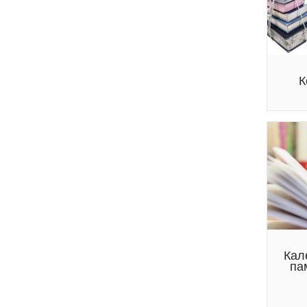
К
Кал
па