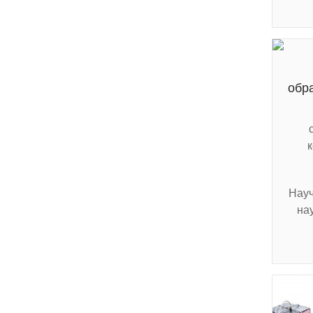
обр
Науч
на