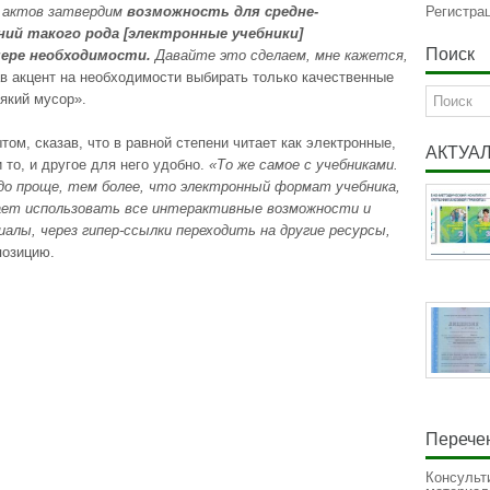
 актов затвердим
возможность для средне-
Регистра
ий такого рода [электронные учебники]
Поиск
мере необходимости.
Давайте это сделаем, мне кажется,
ав акцент на необходимости выбирать только качественные
який мусор».
м, сказав, что в равной степени читает как электронные,
АКТУА
и то, и другое для него удобно.
«То же самое с учебниками.
до проще, тем более, что электронный формат учебника,
гает использовать все интерактивные возможности и
иалы, через гипер-ссылки переходить на другие ресурсы,
позицию.
Перечен
Консульт