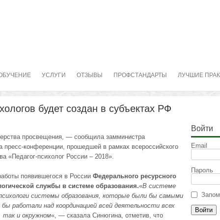
ОБУЧЕНИЕ
УСЛУГИ
ОТЗЫВЫ
ПРОФСТАНДАРТЫ
ЛУЧШИЕ ПРА
хологов будет создан в субъектах РФ
Войти
терства просвещения, — сообщила замминистра
Email
а пресс-конференции, прошедшей в рамках всероссийского
а «Педагог-психолог России – 2018».
Пароль
работы появившегося в России
Федерального ресурсного
логической службы в системе образования.
«
В системе
Запом
сихологи системы образования, которые были бы самыми
бы работали над координацией всей деятельности всех
, так и окружном
«, — сказала Синюгина, отметив, что