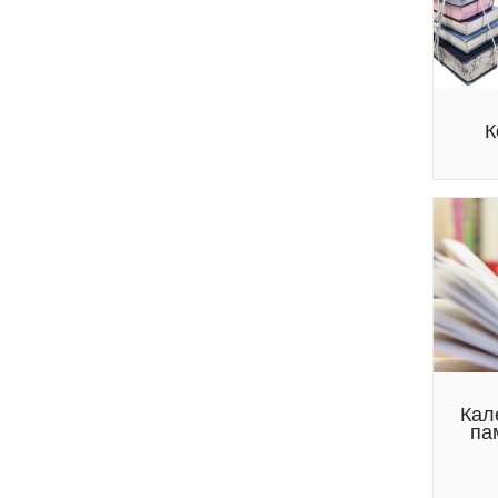
К
Кал
па