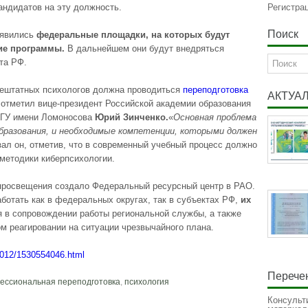
андидатов на эту должность.
Регистра
Поиск
оявились
федеральные площадки, на которых будут
ие программы.
В дальнейшем они будут внедряться
та РФ.
нештатных психологов должна проводиться
переподготовка
АКТУА
отметил вице-президент Российской академии образования
 МГУ имени Ломоносова
Юрий Зинченко.
«
Основная проблема
образования, и необходимые компетенции, которыми должен
зал он, отметив, что в современный учебный процесс должно
методики киберпсихологии.
просвещения создало Федеральный ресурсный центр в РАО.
ботать как в федеральных округах, так в субъектах РФ,
их
 в сопровождении работы региональной службы, а также
м реагировании на ситуации чрезвычайного плана.
81012/1530554046.html
Перечен
ессиональная переподготовка
,
психология
Консульт