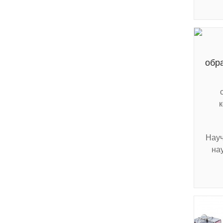
обр
Науч
на