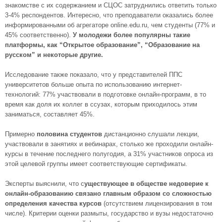
знакомстве с их содержанием и СЦОС затруднились ответить только
3-4% респондентов. Интересно, что преподаватели оказались более
информированными об агрегаторе online.edu.ru, чем студенты (77% и
45% соответственно).
У молодежи более популярны такие
платформы, как “Открытое образование”, “Образование на
русском” и некоторые другие.
Исследование также показало, что у представителей ППС
университетов больше опыта по использованию интернет-
технологий: 77% участвовали в подготовке онлайн-программ, в то
время как доля их коллег в ссузах, которым приходилось этим
заниматься, составляет 45%.
Примерно
половина студентов
дистанционно слушали лекции,
участвовали в занятиях и вебинарах, столько же проходили онлайн-
курсы в течение последнего полугодия, а 31% участников опроса из
этой целевой группы имеет соответствующие сертификаты.
Эксперты выяснили, что с
уществующее в обществе недоверие к
онлайн-образованию связано главным образом со сложностью
определения качества курсов
(отсутствием лицензирования в том
числе). Критерии оценки размыты, государство и вузы недостаточно