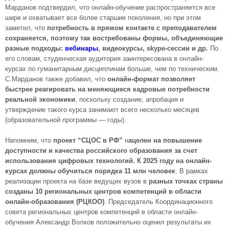
Марданов подтвердил, что онлайн-обучение распространяется все
шире и охватывает все более старшие поколения, но при этом
заметил, что
потребность в прямом контакте с преподавателем
сохраняется, поэтому так востребованы формы, объединяющие
разные подходы:
вебинары
, видеокурсы, skype-сессии и др.
По
его словам, студенческая аудитория заинтересована в онлайн-
курсах по гуманитарным дисциплинам больше, чем по техническим.
С.Марданов также добавил, что
онлайн-формат позволяет
быстрее реагировать на меняющиеся кадровые потребности
реальной экономики
, поскольку создание, апробация и
утверждение такого курса занимают всего несколько месяцев
(образовательной программы — годы).
Напомним, что
проект “СЦОС в РФ”
н
ацелен на повышение
доступности и качества российского образования за счет
использования цифровых технологий. К 2025 году на онлайн-
курсах должны обучиться порядка 11 млн человек
. В рамках
реализации проекта на базе ведущих вузов в
разных точках страны
созданы 10 региональных центров компетенций в области
онлайн-образования (РЦКОО)
. Председатель Координационного
совета региональных центров компетенций в области онлайн-
обучения Александр Волков положительно оценил результаты их