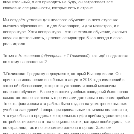
внушительный, я его приводить не буду, он затрагивает все
ключевые специальности, которые есть в стране.
Мы создаём условия для целевого обучения на всех ступенях
высшего образования – и для бакалавров, и для магистров, и в
аспирантуре. Хотя аспирантура – это не столько обучение, сколько
научная деятельность, целевая аспирантура была всегда и свою
роль играла.
Татьяна Алексеевна (
обращаясь к Т.Голиковой
), как идёт подготовка
по этому направлению?
Т.Голикова:
Продолжу о документе, который Вы подписали. Он
принят во исполнение внесённых в августе 2018 года изменений в
закон об образовании, которые и установили новый механизм
целевого обучения. Ранее у высших учебных заведений было право
самостоятельно заключать с регионами договоры о целевом приёме.
То есть фактически эта работа была отдана на усмотрение высших
учебных заведений. Теперь принципиальным отличием является то,
что вуз обязан в пределах контрольных цифр приёма удовлетворять
потребности региона в тех специальностях, которые необходимы, как
по отраслям, так и по экономике региона в целом. Законом
предоставлено право заключать договоры о целевом обучении за