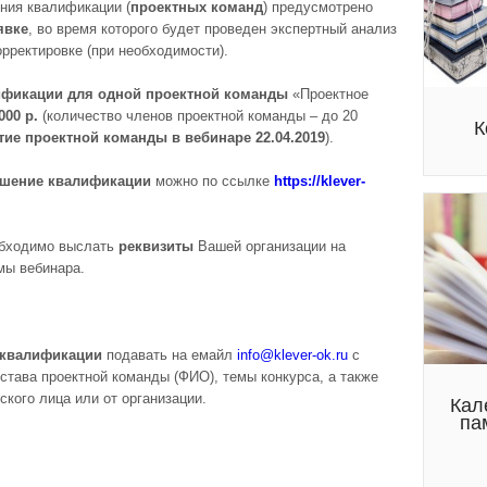
ния квалификации (
проектных команд
) предусмотрено
явке
, во время которого будет проведен экспертный анализ
орректировке (при необходимости).
ификации для
одной проектной команды
«Проектное
000 р.
(количество членов проектной команды – до 20
К
тие проектной команды в вебинаре 22.04.2019
).
ышение квалификации
можно по ссылке
https://klever-
бходимо выслать
реквизиты
Вашей организации на
мы вебинара.
 квалификации
подавать на емайл
info@
klever-ok.ru
с
остава проектной команды (ФИО), темы конкурса, а также
ского лица или от организации.
Кал
па