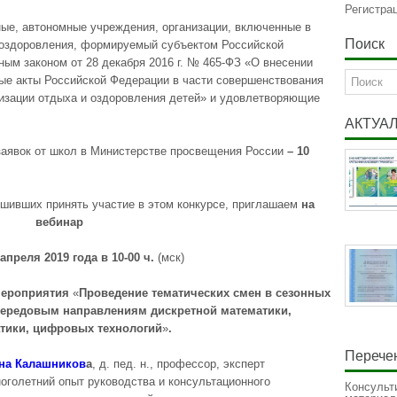
Регистра
ные, автономные учреждения, организации, включенные в
Поиск
х оздоровления, формируемый субъектом Российской
ым законом от 28 декабря 2016 г. № 465-ФЗ «О внесении
ые акты Российской Федерации в части совершенствования
низации отдыха и оздоровления детей» и удовлетворяющие
АКТУА
аявок от школ в Министерстве просвещения России
– 10
шивших принять участие в этом конкурсе, приглашаем
на
вебинар
 апреля
2019
года в 10-00 ч.
(мск)
 мероприятия
«
Проведение тематических смен в сезонных
передовым направлениям дискретной математики,
тики, цифровых технологий
»
.
Перечен
вна Калашников
а
, д. пед. н., профессор, эксперт
голетний опыт руководства и консультационного
Консульт