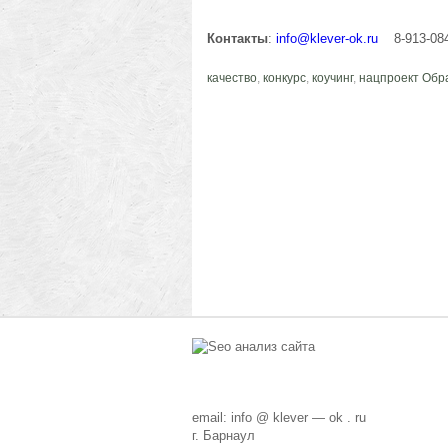
Контакты
:
info@klever-ok.ru
8-913-084-
качество
,
конкурс
,
коучинг
,
нацпроект Обр
email: info @ klever — ok . ru
г. Барнаул