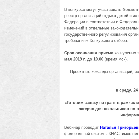
В конкурсе могут участвовать бюджет
реестр организаций отдыха детей и и
Федерации в соответствии с Федеральн
изменений в отдельные законодательн
государственного регулирования орга
требованиям Конкурсного отбора.
Срок окончания приема
конкурсных з
мая
2019 г
.
до 10.00
(время мск).
Проектные команды организаций, ре
в
среду
,
24
«
Готовим заявку на грант в рамках
лагерях для школьников по 
информа
Вебинар проводит
Наталья Григорье
федеральной системы КИАС, имеет мно