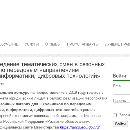
ОБУЧЕНИЕ
УСЛУГИ
ОТЗЫВЫ
ПРОФСТАНДАРТЫ
ЛУЧШИЕ ПРА
едение тематических смен в сезонных
 по передовым направлениям
информатики, цифровых технологий»
Войти
сти
Email
ъявлен конкурс
на предоставление в 2019 году грантов в
жета юридическим лицам в рамках реализации мероприятия
Пароль
сезонных лагерях для школьников по передовым
ки, информатики, цифровых технологий»
в рамках
Запом
фровой экономики» национальной программы «Цифровая
ы Российской Федерации «Развитие образования».
официальном сайте Министерства
https://docs.edu.gov.ru/