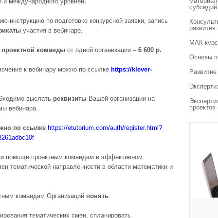
материал
о и международного уровней
.
субсидий
ию-инструкцию по подготовке конкурсной заявки, запись
Консульт
развития
фикаты
участия в вебинаре.
МАК-курс
 проектной команды
от одной организации –
6 6
00 р.
Основы п
ючение к вебинару можно по ссылке
https://klever-
Развитие
Эксперти
бходимо выслать
реквизиты
Вашей организации на
Эксперти
проектов
мы вебинара.
жно по ссылке
https://etutorium.com/auth/register.html?
8261adbc10f
нии помощи проектным командам в эффективном
мен тематической направленности в области математики и
тным командам Организаций
понять
:
ирования тематических смен, спланировать