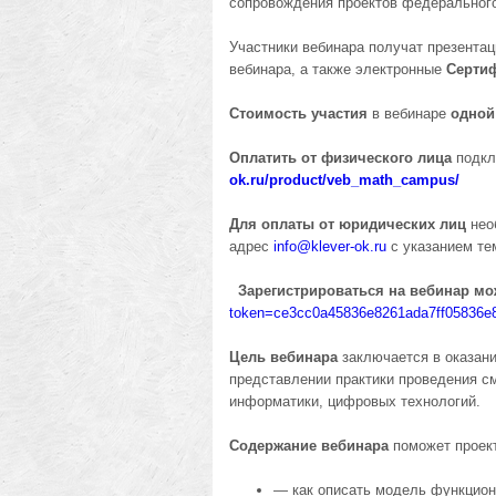
сопровождения проектов федеральног
Участники вебинара получат презентац
вебинара, а также электронные
Серти
Стоимость участия
в вебинаре
одной
Оплатить от физического лица
подкл
ok.ru/product/veb_math_campus/
Для оплаты от юридических лиц
нео
адрес
info@
klever-ok.ru
с указанием те
Зарегистрироваться на вебинар мо
token=ce3cc0a45836e8261ada7ff05836e
Цель вебинара
заключается в оказа
представлении практики проведения с
информатики, цифровых технологий.
Содержание вебинара
поможет проек
— как описать модель функцион