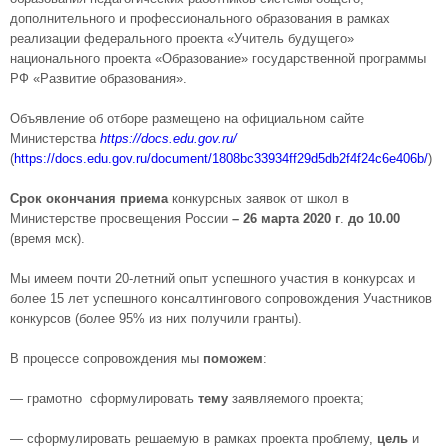
дополнительного и профессионального образования в рамках
реализации федерального проекта «Учитель будущего»
национального проекта «Образование» государственной программы
РФ «Развитие образования».
Объявление об отборе размещено на официальном сайте
Министерства
https://docs.edu.gov.ru/
(
https://docs.edu.gov.ru/document/1808bc33934ff29d5db2f4f24c6e406b/
)
Срок окончания приема
конкурсных заявок от школ в
Министерстве просвещения России
– 26 марта
2020 г
.
до 10.00
(время мск).
Мы имеем почти 20-летний опыт успешного участия в конкурсах и
более 15 лет успешного консалтингового сопровождения Участников
конкурсов (более 95% из них получили гранты).
В процессе сопровождения мы
поможем
:
— грамотно сформулировать
тему
заявляемого проекта;
— сформулировать решаемую в рамках проекта проблему,
цель
и