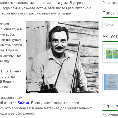
сленными вольерами, клетками с птицами. В деревне
Регистра
, куда семья уезжала летом, отец часто брал Виталия с
Поиск
лес на прогулку и рассказывал ему о птицах.
влекся
пионатах, а в
ний кубок
АКТУА
нки поступил
тематического
ета. Однако
 в армию, где
игаду.
 В. В. Бианки
вплоть до
ий Бианки
ия по
рганизованным
ой из школ
Бийска
. Бианки часто записывал свои
Перечен
х, что впоследствии дало материал для увлекательных
оды и ее обитателей.
Консульт