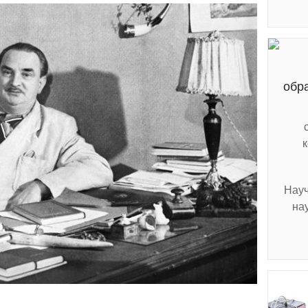
обр
Науч
на