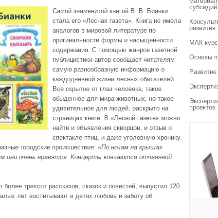
материал
субсидий
Самой знаменитой книгой В. В. Бианки
стала его «Лесная газета». Книга не имела
Консульт
развития
аналогов в мировой литературе по
оригинальности формы и насыщенности
МАК-курс
содержания. С помощью жанров газетной
Основы п
публицистики автор сообщает читателям
самую разнообразную информацию о
Развитие
каждодневной жизни лесных обитателей.
Эксперти
Все скрытое от глаз человека, такое
обыденное для мира животных, но такое
Эксперти
проектов
удивительное для людей, раскрыто на
страницах книги. В «Лесной газете» можно
найти и объявления скворцов, и отзыв о
спектакле птиц, и даже уголовную хронику.
бразные городские происшествия:
«По ночам на крышах
м они очень нравятся. Концерты кончаются отчаянной
 более трехсот рассказов, сказок и повестей, выпустил 120
 малых лет воспитывают в детях любовь и заботу об