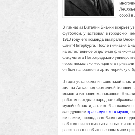
многочи
Лебяжье
собой в 
В гимназии Виталий Бианки всерьез у
футболом, участвовал в городских чем
1913 году его команда выиграла Весен
Санкт-Петербурга. После гимназия Биа
на естественное отделение физико-ма
факультета Петроградского университ
через несколько месяцев его призвали
он был направлен в артиллерийскую бр
В годы установления советской власти
жил на Алтае под фамилией Белянин 
момента изгнания колчаковцев. Витал
работал в отделе народного образован
музейной части, а также был назначен
заведующим
краеведческого музея
, о
им самим, преподавал биологию в одн
наблюдения за жизнью лесных животны
рассказов о необыкновенном мире прир