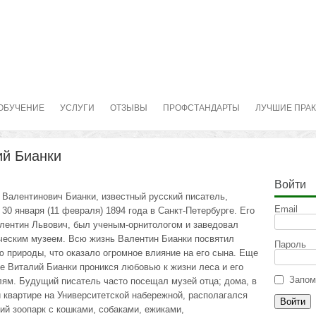
ОБУЧЕНИЕ
УСЛУГИ
ОТЗЫВЫ
ПРОФСТАНДАРТЫ
ЛУЧШИЕ ПРА
ий Бианки
Войти
 Валентинович Бианки, известный русский писатель,
Email
30 января (11 февраля) 1894 года в Санкт-Петербурге. Его
алентин Львович, был ученым-орнитологом и заведовал
ческим музеем. Всю жизнь Валентин Бианки посвятил
Пароль
ю природы, что оказало огромное влияние на его сына. Еще
ве Виталий Бианки проникся любовью к жизни леса и его
Запом
лям. Будущий писатель часто посещал музей отца; дома, в
 квартире на Университетской набережной, располагался
ий зоопарк с кошками, собаками, ежиками,