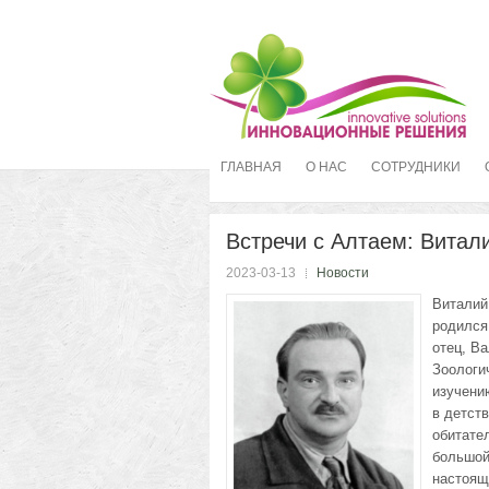
ГЛАВНАЯ
О НАС
СОТРУДНИКИ
Встречи с Алтаем: Витал
2023-03-13
Новости
Виталий
родился 
отец, В
Зоологи
изучени
в детст
обитате
большой
настоящ