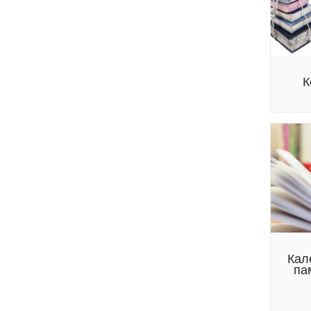
К
Кал
па