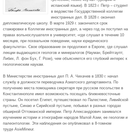
испанский языки). В 1823 г. Петр – студент
в ведомстве Государственной коллегии
иностранных дел. В 1828 г. окончил
дипломатическую школу. В марте 1929 г. закончился срок
стажировки в Коллегии иностранных дел, а через год он поступил на
правах вольнослушателя в университет, «где слушал в течение 10
месяцев, при похвальном поведении, науки юридического
факультета». Свое образование он продолжил в Европе, где слушал
лекции выдающихся геологов и минералогов (Науман, Брейтгаупт,
Либих, Л. фон Бух, Г. Розе), чем объясняется его глубокий интерес к
геологическим наукам.
В Министерстве иностранных дел П. А. Чихачев в 1830 г. начал
службу в должности переводчика Азиатского департамента. По
получению места помощника секретаря при русском посольстве в
Константинополе имел возможность посещать ближневосточные
страны. Он посетил Египет, путешествовал по Палестине, Ливийской
пустыне, Синаю и Сирийской пустыне, побывал в разных городах
обширной Оттоманской империи. Петр Александрович занимался
изучением истории и этнографии народов Малой Азии, ее геологии и
палеонтологии. Эти наблюдения он опубликовал в 8-томном
труде AsieMineur.