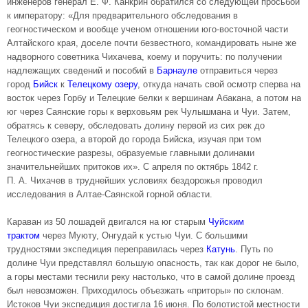
инженеров генерал Е. Ф. Канкрин обратился со следующей просьбой
к императору: «Для предварительного обследования в
геогностическом и вообще ученом отношении юго-восточной части
Алтайского края, доселе почти безвестного, командировать ныне же
надворного советника Чихачева, коему и поручить: по получении
надлежащих сведений и пособий в
Барнауле
отправиться через
город
Бийск
к
Телецкому озеру
, откуда начать свой осмотр сперва на
восток через Горбу и Телецкие белки к вершинам Абакана, а потом на
юг через Саянские горы к верховьям рек Чулышмана и Чуи. Затем,
обратясь к северу, обследовать долину первой из сих рек до
Телецкого озера, а второй до города Бийска, изучая при том
геогностические разрезы, образуемые главными долинами
значительнейших притоков их». С апреля по октябрь 1842 г.
П. А. Чихачев в труднейших условиях бездорожья проводил
исследования в Алтае-Саянской горной области.
Караван из 50 лошадей двигался на юг старым
Чуйским
трактом
через Муюту, Онгудай к устью Чуи. С большими
трудностями экспедиция переправилась через
Катунь
. Путь по
долине Чуи представлял большую опасность, так как дорог не было,
а горы местами теснили реку настолько, что в самой долине проезд
был невозможен. Приходилось объезжать «приторы» по склонам.
Истоков Чуи экспедиция достигла 16 июня. По болотистой местности