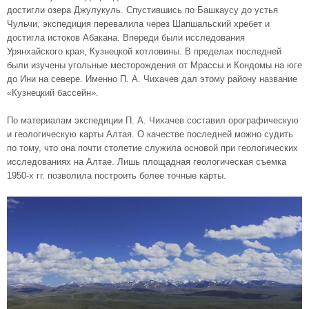
достигли озера Джулукуль. Спустившись по Башкаусу до устья
Чульчи, экспедиция перевалила через Шапшальский хребет и
достигла истоков Абакана. Впереди были исследования
Урянхайского края, Кузнецкой котловины. В пределах последней
были изучены угольные месторождения от Мрассы и Кондомы на юге
до Ини на севере. Именно П. А. Чихачев дал этому району название
«Кузнецкий бассейн».
По материалам экспедиции П. А. Чихачев составил орографическую
и геологическую карты Алтая. О качестве последней можно судить
по тому, что она почти столетие служила основой при геологических
исследованиях на Алтае. Лишь площадная геологическая съемка
1950-х гг. позволила построить более точные карты.