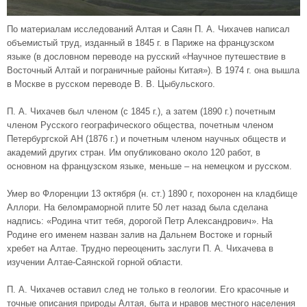
По материалам исследований Алтая и Саян П. А. Чихачев написал
объемистый труд, изданный в 1845 г. в Париже на французском
языке (в дословном переводе на русский «Научное путешествие в
Восточный Алтай и пограничные районы Китая»). В 1974 г. она вышла
в Москве в русском переводе В. В. Цыбульского.
П. А. Чихачев был членом (с 1845 г.), а затем (1890 г.) почетным
членом Русского географического общества, почетным членом
Петербургской АН (1876 г.) и почетным членом научных обществ и
академий других стран. Им опубликовано около 120 работ, в
основном на французском языке, меньше – на немецком и русском.
Умер во Флоренции 13 октября (н. ст.) 1890 г, похоронен на кладбище
Аллори. На беломраморной плите 50 лет назад была сделана
надпись: «Родина чтит тебя, дорогой Петр Александрович». На
Родине его именем назван залив на Дальнем Востоке и горный
хребет на Алтае. Трудно переоценить заслуги П. А. Чихачева в
изучении Алтае-Саянской горной области.
П. А. Чихачев оставил след не только в геологии. Его красочные и
точные описания природы Алтая, быта и нравов местного населения