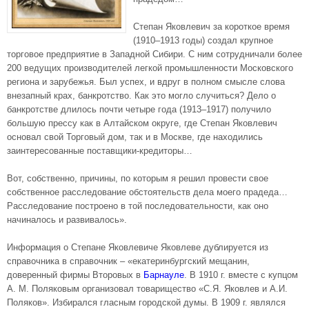
Степан Яковлевич за короткое время
(1910–1913 годы) создал крупное
торговое предприятие в Западной Сибири. С ним сотрудничали более
200 ведущих производителей легкой промышленности Московского
региона и зарубежья. Был успех, и вдруг в полном смысле слова
внезапный крах, банкротство. Как это могло случиться? Дело о
банкротстве длилось почти четыре года (1913–1917) получило
большую прессу как в Алтайском округе, где Степан Яковлевич
основал свой Торговый дом, так и в Москве, где находились
заинтересованные поставщики-кредиторы…
Вот, собственно, причины, по которым я решил провести свое
собственное расследование обстоятельств дела моего прадеда…
Расследование построено в той последовательности, как оно
начиналось и развивалось».
Информация о Степане Яковлевиче Яковлеве дублируется из
справочника в справочник – «екатеринбургский мещанин,
доверенный фирмы Второвых в
Барнауле
. В 1910 г. вместе с купцом
А. М. Поляковым организовал товарищество «С.Я. Яковлев и А.И.
Поляков». Избирался гласным городской думы. В 1909 г. являлся