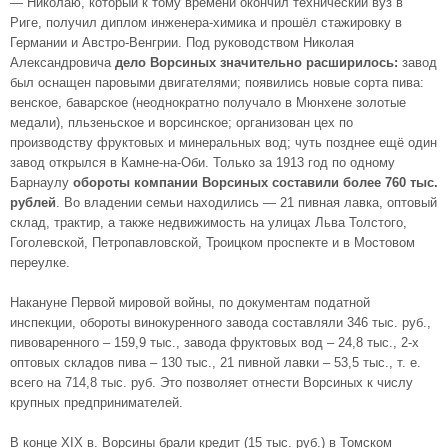
— Николаю, который к тому времени окончил технический вуз в
Риге, получил диплом инженера-химика и прошёл стажировку в
Германии и Австро-Венгрии. Под руководством Николая
Александровича
дело Ворсиных значительно расширилось:
завод
был оснащен паровыми двигателями; появились новые сорта пива:
венское, баварское (неоднократно получало в Мюнхене золотые
медали), пльзеньское и ворсинское; организован цех по
производству фруктовых и минеральных вод; чуть позднее ещё один
завод открылся в Камне-на-Оби. Только за 1913 год по одному
Барнаулу
обороты компании Ворсиных составили более 760 тыс.
рублей
. Во владении семьи находились — 21 пивная лавка, оптовый
склад, трактир, а также недвижимость на улицах Льва Толстого,
Гоголевской, Петропавловской, Троицком проспекте и в Мостовом
переулке.
Накануне Первой мировой войны, по документам податной
инспекции, обороты винокуренного завода составляли 346 тыс. руб.,
пивоваренного – 159,9 тыс., завода фруктовых вод – 24,8 тыс., 2-х
оптовых складов пива – 130 тыс., 21 пивной лавки – 53,5 тыс., т. е.
всего на 714,8 тыс. руб. Это позволяет отнести Ворсиных к числу
крупных предпринимателей.
В конце ХIХ в. Ворсины брали кредит (15 тыс. руб.) в Томском