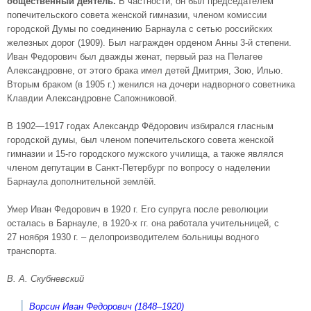
общественный деятель.
В частности, он был председателем
попечительского совета женской гимназии, членом комиссии
городской Думы по соединению Барнаула с сетью российских
железных дорог (1909). Был награжден орденом Анны 3-й степени.
Иван Федорович был дважды женат, первый раз на Пелагее
Александровне, от этого брака имел детей Дмитрия, Зою, Илью.
Вторым браком (в 1905 г.) женился на дочери надворного советника
Клавдии Александровне Сапожниковой.
В 1902—1917 годах Александр Фёдорович избирался гласным
городской думы, был членом попечительского совета женской
гимназии и 15-го городского мужского училища, а также являлся
членом депутации в Санкт-Петербург по вопросу о наделении
Барнаула дополнительной землёй.
Умер Иван Федорович в 1920 г. Его супруга после революции
осталась в Барнауле, в 1920-х гг. она работала учительницей, с
27 ноября 1930 г. – делопроизводителем больницы водного
транспорта.
В. А. Скубневский
Ворсин Иван Федорович (1848–1920)