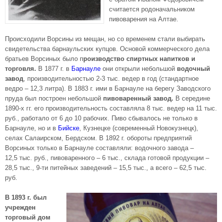
считается родоначальником
пивоварения на Алтае.
Происходили Ворсины из мещан, но со временем стали выбирать
свидетельства барнаульских купцов. Основой коммерческого дела
братьев Ворсиных было п
роизводство спиртных напитков и
торговля.
В 1877 г. в
Барнауле
они открыли небольшой
водочный
завод
, производительностью 2-3 тыс. ведер в год (стандартное
ведро – 12,3 литра). В 1883 г. ими в Барнауле на берегу Заводского
пруда был построен небольшой
пивоваренный завод.
В середине
1890-х гг. его производительность составляла 8 тыс. ведер на 11 тыс.
руб., работало от 6 до 10 рабочих. Пиво сбывалось не только в
Барнауле, но и в
Бийске
, Кузнецке (современный Новокузнецк),
селах Салаирском, Бердском. В 1892 г. обороты предприятий
Ворсиных только в Барнауле составляли: водочного завода –
12,5 тыс. руб., пивоваренного – 6 тыс., склада готовой продукции –
28,5 тыс., 9-ти питейных заведений – 15,5 тыс., а всего – 62,5 тыс.
руб.
В 1893 г. был
учрежден
торговый дом