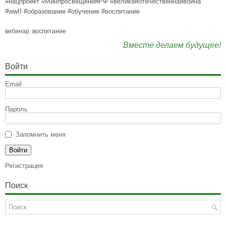
#нацпроект #МинпросвещенияРФ #великаяотечественнаявойна
#wwII #образование #обучение #воспитание
вебинар
,
воспитание
Вместе делаем будущее!
Войти
Email
Пароль
Запомнить меня
Регистрация
Поиск