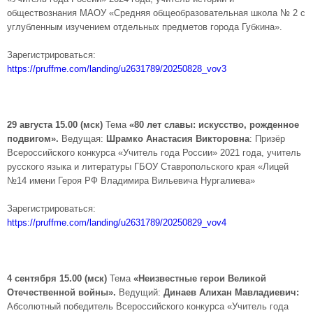
обществознания МАОУ «Средняя общеобразовательная школа № 2 с
углубленным изучением отдельных предметов города Губкина».
Зарегистрироваться:
https://pruffme.com/landing/u2631789/20250828_vov3
29 августа 15.00 (мск)
Тема
«80 лет славы: искусство, рожденное
подвигом».
Ведущая:
Шрамко Анастасия Викторовна
: Призёр
Всероссийского конкурса «Учитель года России» 2021 года, учитель
русского языка и литературы ГБОУ Ставропольского края «Лицей
№14 имени Героя РФ Владимира Вильевича Нургалиева»
Зарегистрироваться:
https://pruffme.com/landing/u2631789/20250829_vov4
4 сентября 15.00 (мск)
Тема
«Неизвестные герои Великой
Отечественной войны».
Ведущий:
Динаев Алихан Мавладиевич:
Абсолютный победитель Всероссийского конкурса «Учитель года