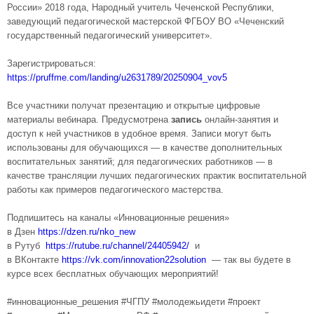
России» 2018 года, Народный учитель Чеченской Республики,
заведующий педагогической мастерской ФГБОУ ВО «Чеченский
государственный педагогический университет».
Зарегистрироваться:
https://pruffme.com/landing/u2631789/20250904_vov5
Все участники получат презентацию и открытые цифровые
материалы вебинара. Предусмотрена
запись
онлайн-занятия и
доступ к ней участников в удобное время. Записи могут быть
использованы для обучающихся — в качестве дополнительных
воспитательных занятий; для педагогических работников — в
качестве трансляции лучших педагогических практик воспитательной
работы как примеров педагогического мастерства.
Подпишитесь на каналы «Инновационные решения»
в Дзен
https://dzen.ru/nko_new
в Рутуб
https://rutube.ru/channel/24405942/
и
в ВКонтакте
https://vk.com/innovation22solution
— так вы будете в
курсе всех бесплатных обучающих мероприятий!
#инновационные_решения #ЧГПУ #молодежьидети #проект