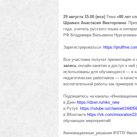
29 августа 15.00 (мск)
Тема
«80 лет с
Шрамко Анастасия Викторовна
: При
года, учитель русского языка и литер
РФ Владимира Вильевича Нургалиева
Зарегистрироваться:
https://pruffme.c
Все участники получат презентацию и
запись
онлайн-занятия и доступ к ней 
использованы для обучающихся — в ка
педагогических работников — в качест
воспитательной работы как примеров п
Подпишитесь на каналы «Инновационн
в Дзен
https://dzen.ru/nko_new
в Рутуб
https://rutube.ru/channel/24405
в ВКонтакте
https://vk.com/innovation22
обучающих мероприятий!
#инновационные_решения #ЧГПУ #мол