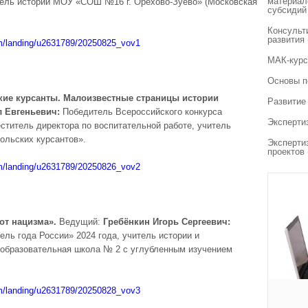
материал
итель истории МОУ «СОШ №16 г. Орехово-Зуево» (Московская
субсидий
Консульт
развития
om/landing/u2631789/20250825_vov1
МАК-курс
Основы п
кие курсанты. Малоизвестные страницы истории
Развитие
 Евгеньевич:
Победитель Всероссийского конкурса
Эксперти
еститель директора по воспитательной работе, учитель
ольских курсантов».
Эксперти
проектов
om/landing/u2631789/20250826_vov2
от нацизма».
Ведущий:
Гребёнкин Игорь Сергеевич:
ель года России» 2024 года, учитель истории и
бразовательная школа № 2 с углубленным изучением
.
om/landing/u2631789/20250828_vov3