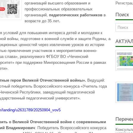
организаций высшего образования и
Регистра
профессиональных образовательных
Поиск
организаций,
педагогических работников
в
возрасте до 35 лет
.
я условий для повышения интереса детей и молодежи к
ой войны, подготовке к военной службе и защите Родины, а
АКТУА
иционных ценностей через извлечение уроков из истории
целью привлечения участников к мероприятиям военно-
аша слава», реализуемого ФГБОУ ВО «Чеченский
ерситет» при поддержке Минпросвещения России в рамках
ети».
тные герои Великой Отечественной войны».
Ведущий:
тный победитель Всероссийского конкурса «Учитель года
 Чеченской Республики, заведующий педагогической
дарственный педагогический университет».
om/landing/u2631789/20250904_vov5
Перечен
рить о Великой Отечественной войне с современными
рий Владимирович
: Победитель Всероссийского конкурса
Консульт