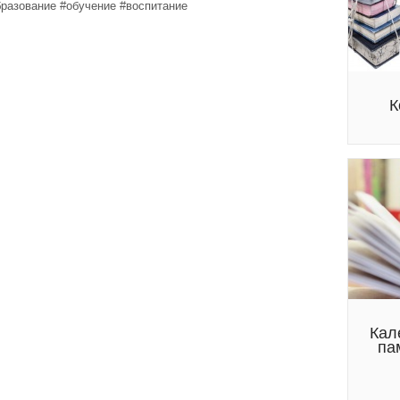
бразование #обучение #воспитание
К
Кал
па