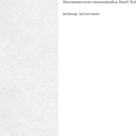
#великаяотечественнаявойна #wwII #о
вебинар
,
воспитание