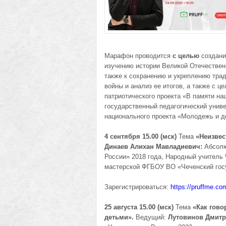
Марафон проводится
с целью
создани
изучению истории Великой Отечественн
также к сохранению и укреплению трад
войны и анализ ее итогов, а также с 
патриотического проекта «В памяти н
государственный педагогический унив
национального проекта «Молодежь и д
4 сентября 15.00 (мск)
Тема
«Неизвес
Динаев Алихан Мавладиевич:
Абсолю
России» 2018 года, Народный учитель
мастерской ФГБОУ ВО «Чеченский госу
Зарегистрироваться:
https://pruffme.c
25 августа 15.00 (мск)
Тема
«Как гово
детьми».
Ведущий:
Лутовинов Дмит