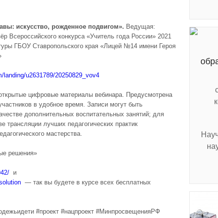
лавы: искусство, рожденное подвигом».
Ведущая:
зёр Всероссийского конкурса «Учитель года России» 2021
атуры ГБОУ Ставропольского края «Лицей №14 имени Героя
»
обр
om/landing/u2631789/20250829_vov4
 открытые цифровые материалы вебинара. Предусмотрена
участников в удобное время. Записи могут быть
честве дополнительных воспитательных занятий; для
ве трансляции лучших педагогических практик
едагогического мастерства.
Науч
на
ые решения»
942/
и
solution
— так вы будете в курсе всех бесплатных
одежьидети #проект #нацпроект #МинпросвещенияРФ