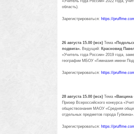
«Учитель года России» 2022 года, уч
область).
Зарегистрироваться:
https://pruffme.c
26 августа 15.00 (мск)
Тема
«Подольс
подвига».
Ведущий:
Красновид Павел
«Учитель года России» 2019 года, зам
географии МБОУ «Гимназия имени Под
Зарегистрироваться:
https://pruffme.c
28 августа 15.00 (мск)
Тема
«Вакцина 
Призер Всероссийского конкурса «Учит
обществознания МАОУ «Средняя общео
отдельных предметов города Губкина»
Зарегистрироваться:
https://pruffme.c