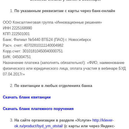
По указанным реквизитам с карты через банк-онлайн
ООО Консалтинговая группа «Инновационные решения»
ИНН 2225168990
КПП 222501001
Банк: Филиал №5440 ВТБ24 (ПАО) г. Новосибирск
Расч. счет: 40702810111140004982
Корр.счет: 30101810450040000751
БИК: 045004751
Назначение платежа (заполнять обязательно!): «ФИО, наименование
физического или юридического лица, оплата участия в вебинаре БУД
07.04.2017г»
По квитанции в любых отделениях банка
Скачать бланк квитанции
Скачать бланк платежного поручения
На сайте организации в разделе «Услуги»
http://klever-
ok.ru/product/byd_ym_otstal/
(с карты или
через Яндекс-