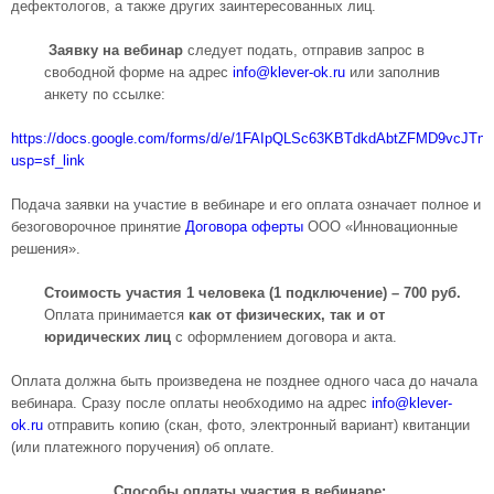
дефектологов, а также других заинтересованных лиц.
Заявку на вебинар
следует подать, отправив запрос в
свободной форме на адрес
info@klever-ok.ru
или заполнив
анкету по ссылке:
https://docs.google.com/forms/d/e/1FAIpQLSc63KBTdkdAbtZFMD9vcJ
usp=sf_link
Подача заявки на участие в вебинаре и его оплата означает полное и
безоговорочное принятие
Договора оферты
ООО «Инновационные
решения».
Стоимость участия 1 человека (1 подключение) – 700 руб.
Оплата принимается
как от физических, так и от
юридических лиц
с оформлением договора и акта.
Оплата должна быть произведена не позднее одного часа до начала
вебинара. Сразу после оплаты необходимо на адрес
info@klever-
ok.ru
отправить копию (скан, фото, электронный вариант) квитанции
(или платежного поручения) об оплате.
Способы оплаты участия в вебинаре: