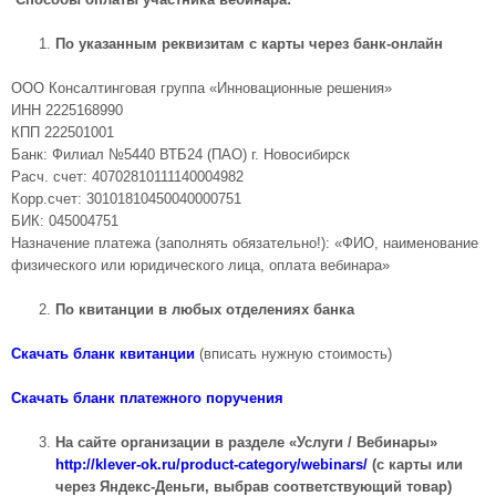
По указанным реквизитам с карты через банк-онлайн
ООО Консалтинговая группа «Инновационные решения»
ИНН 2225168990
КПП 222501001
Банк: Филиал №5440 ВТБ24 (ПАО) г. Новосибирск
Расч. счет: 40702810111140004982
Корр.счет: 30101810450040000751
БИК: 045004751
Назначение платежа (заполнять обязательно!): «ФИО, наименование
физического или юридического лица, оплата вебинара»
По квитанции в любых отделениях банка
Скачать бланк квитанции
(вписать нужную стоимость)
Скачать бланк платежного поручения
На сайте организации в разделе «Услуги / Вебинары»
http://klever-ok.ru/product-category/webinars/
(с карты или
через Яндекс-Деньги, выбрав соответствующий товар
)