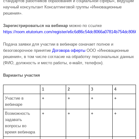
стандартов работников образования и социальной сферы», ведущий
научный консультант Консалтинговой группы «Инновационные
решения».
Зарегистрироваться на вебинар
можно по ссылке
https://room.etutorium.com/register/e6c6d86c54dc8066a07814b754dc8066
Подача заявки для участии в вебинаре означает полное и
безоговорочное принятие
Договора оферты
ООО «Инновационные
решения», в том числе согласие на обработку персональных данных
(ФИО, должность и место работы, е-майл, телефон).
Варианты участия
1
2
3
4
Участие в
+
+
+
+
вебинаре
Возможность
+
+
+
+
задавать
вопросы во
время вебинара