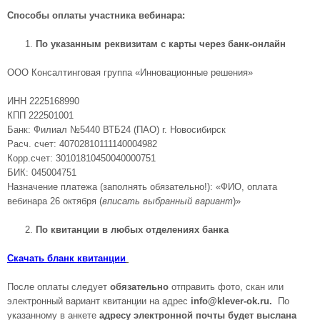
Способы оплаты участника вебинара:
По указанным реквизитам с карты через банк-онлайн
ООО Консалтинговая группа «Инновационные решения»
ИНН 2225168990
КПП 222501001
Банк: Филиал №5440 ВТБ24 (ПАО) г. Новосибирск
Расч. счет: 40702810111140004982
Корр.счет: 30101810450040000751
БИК: 045004751
Назначение платежа (заполнять обязательно!): «ФИО, оплата
вебинара 26 октября (
вписать выбранный вариант
)»
По квитанции в любых отделениях банка
Скачать бланк квитанции
После оплаты
следует
обязательно
отправить фото, скан или
электронный вариант квитанции на адрес
info@klever-ok.ru
.
По
указанному в анкете
адресу электронной почты будет выслана