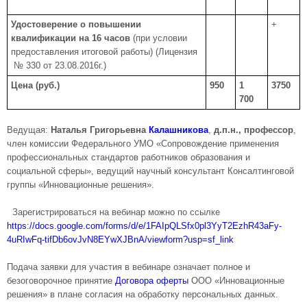
Удостоверение о повышении
+
квалификации на 16 часов
(при условии
предоставления итоговой работы) (Лицензия
№ 330 от 23.08.2016г.)
Цена (руб.)
950
1
3750
700
Ведущая:
Наталья Григорьевна
Калашникова
,
д.п.н., профессор
,
член комиссии Федерального УМО «Сопровождение применения
профессиональных стандартов работников образования и
социальной сферы», ведущий научный консультант Консалтинговой
группы «Инновационные решения».
Зарегистрироваться на вебинар можно по ссылке
https://docs.google.com/forms/d/e/1FAIpQLSfx0pl3YyT2EzhR43aFy-
4uRIwFq-tifDb6ovJvN8EYwXJBnA/viewform?usp=sf_link
Подача заявки для участия в вебинаре означает полное и
безоговорочное принятие
Договора оферты
ООО «Инновационные
решения» в плане согласия на обработку персональных данных.