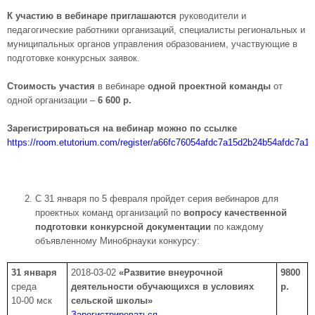
К участию в вебинаре приглашаются
руководители и
педагогические работники организаций, специалисты региональных и
муниципальных органов управления образованием, участвующие в
подготовке конкурсных заявок.
Стоимость участия
в вебинаре
одной проектной команды
от
одной организации –
6 6
00 р.
Зарегистрироваться на вебинар можно по ссылке
https://room.etutorium.com/register/a66fc76054afdc7a15d2b24b54afdc7a1
С 31 января по 5 февраля пройдет серия вебинаров для
проектных команд организаций по
вопросу качественной
подготовки конкурсной документации
по каждому
объявленному Минобрнауки конкурсу:
31 января
2018-03-02
«Развитие внеурочной
9800
среда
деятельности обучающихся в условиях
р.
10-00 мск
сельской школы»
Зарегистрироваться