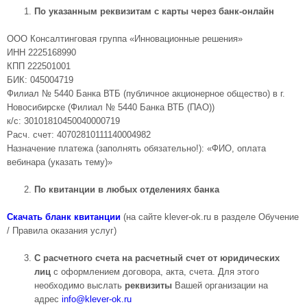
По указанным реквизитам с карты через банк-онлайн
ООО Консалтинговая группа «Инновационные решения»
ИНН 2225168990
КПП 222501001
БИК: 045004719
Филиал № 5440 Банка ВТБ (публичное акционерное общество) в г.
Новосибирске (Филиал № 5440 Банка ВТБ (ПАО))
к/с: 30101810450040000719
Расч. счет: 40702810111140004982
Назначение платежа (заполнять обязательно!): «ФИО, оплата
вебинара (указать тему)»
По квитанции в любых отделениях банка
Скачать бланк квитанции
(на сайте klever-ok.ru в разделе Обучение
/ Правила оказания услуг)
С расчетного счета на расчетный счет от юридических
лиц
с оформлением договора, акта, счета. Для этого
необходимо выслать
реквизиты
Вашей организации на
адрес
info@
klever-ok.ru