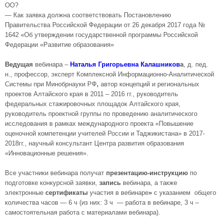
ОО?
— Как заявка должна соответствовать Постановлению
Правительства Российской Федерации от 26 декабря 2017 года №
1642 «Об утверждении государственной программы Российской
Федерации «Развитие образования»
Ведущая
вебинара –
Наталья Григорьевна Калашников
а
, д. пед.
н., профессор, эксперт Комплексной Информационно-Аналитической
Системы при Минобрнауки РФ
,
автор концепций и региональных
проектов Алтайского края в 2011 – 2016 гг., руководитель
федеральных стажировочных площадок Алтайского края,
руководитель проектной группы по проведению аналитического
исследования в рамках международного проекта «Повышение
оценочной компетенции учителей России и Таджикистана» в 2017-
2018гг., научный консультант Центра развития образования
«Инновационные решения».
Все участники вебинара получат
презентацию-инструкцию
по
подготовке конкурсной заявки,
запись
вебинара, а также
электронные
сертификаты
участия в вебинаре
»
с указанием общего
количества часов — 6 ч (из них: 3 ч — работа в вебинаре, 3 ч –
самостоятельная работа с материалами вебинара).