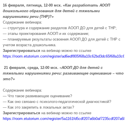
16 февраля, пятница, 12-00 мск.
«Как разработать АООП
дошкольного образования для детей с тяжелыми
нарушениями речи (ТНР)?»
Содержание вебинара:
— структура и содержание разделов АООП ДО для детей с ТНР;
— этапы проектирования АООП и их содержание;
— планируемые результаты освоения АООП ДО для детей с ТНР с
учетом возраста дошкольника.
Зарегистрироваться
на вебинар можно по ссылке
https://room.etutorium.com/register/ad6edf805f68a10c62bd3dc65f68a10c62
21 февраля, среда, 12-00 мск.
«
АООП ДО для детей с
тяжелыми нарушениями речи: развивающее оценивание – что
это?»
Содержание вебинара:
— Что такое развивающее оценивание?
— Как оно связано с психолого-педагогической диагностикой?
— Как это закрепить в локальных актах?
Зарегистрироваться
на вебинар можно по ссылке
https://room.etutorium.com/register/5a1161fd5cdf207a6b0af7235cdf207a6b