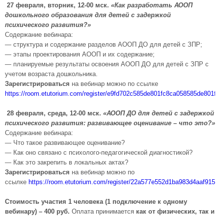
27 февраля, вторник, 12-00 мск.
«Как разработать АООП
дошкольного образования для детей с задержкой
психического развития?»
Содержание вебинара:
— структура и содержание разделов АООП ДО для детей с ЗПР;
— этапы проектирования АООП и их содержание;
— планируемые результаты освоения АООП ДО для детей с ЗПР с
учетом возраста дошкольника.
Зарегистрироваться
на вебинар можно по ссылке
https://room.etutorium.com/register/e9fd702c585de801fc8ca058585de801f
28 февраля, среда, 12-00 мск.
«АООП ДО для детей с задержкой
психического развития: развивающее оценивание – что это?»
Содержание вебинара:
— Что такое развивающее оценивание?
— Как оно связано с психолого-педагогической диагностикой?
— Как это закрепить в локальных актах?
Зарегистрироваться
на вебинар можно по
ссылке
https://room.etutorium.com/register/22a577e552d1ba983d4aaf915
Стоимость участия 1 человека (1 подключение к одному
вебинару) – 400 руб.
Оплата принимается
как от физических, так и