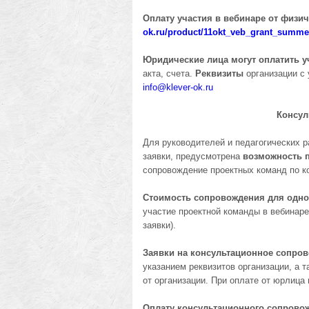
Оплату участия в вебинаре от физи
ok.ru/product/11okt_veb_grant_summe
Юридические лица могут оплатить у
акта, счета.
Реквизиты
организации с 
info@
klever-ok.ru
Консул
Для руководителей и педагогических р
заявки, предусмотрена
возможность 
сопровождение проектных команд по ко
Стоимость сопровождения для
одно
участие проектной команды в вебинаре
заявки).
Заявки на консультационное сопро
указанием реквизитов организации, а 
от организации. При оплате от юрлица 
Оплату
консультационного сопрово