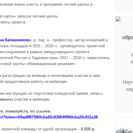
авления важно учесть в программе летней школы и
й карты» запуска летней школы
сметы проекта.
обр
вна Калашников
а
, д. пед. н., профессор, автор концепций и
ых площадок в 2011 – 2016 гг., руководитель проектной
 исследования в рамках международного проекта
телей России и Таджикистана» 2017 – 2018 гг, заместитель
инговой группы «Инновационные решения».
 регистрацию на вебинар и оплатившим участие в нем,
ий продуктивную работу на вебинаре.
Науч
на
ию-инструкцию по подготовке конкурсной заявки, запись
фикаты
участия в вебинаре.
е, пожалуйста, по ссылке:
html?token=69ae8f875f60cba20c83064f5f60cba20c811a38
 проектной команды от одной организации –
6 6
00 р.