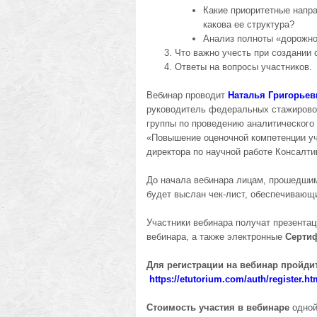
Какие приоритетные напр
какова ее структура?
Анализ полноты «дорожно
Что важно учесть при создании 
Ответы на вопросы участников.
Вебинар проводит
Наталья Григорье
руководитель федеральных стажировочн
группы по проведению аналитического
«Повышение оценочной компетенции учи
директора по научной работе Консалт
До начала вебинара лицам, прошедшим
будет выслан чек-лист, обеспечивающ
Участники вебинара получат презентац
вебинара, а также электронные
Серти
Для регистрации на вебинар пройдит
https://etutorium.com/auth/register.
Стоимость участия в вебинаре
одной