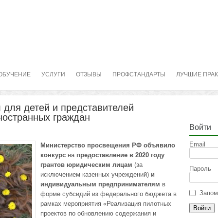
ОБУЧЕНИЕ
УСЛУГИ
ОТЗЫВЫ
ПРОФСТАНДАРТЫ
ЛУЧШИЕ ПРА
 для детей и представителей
ностранных граждан
Войти
Email
Министерство просвещения
РФ объявило
конкурс
на
предоставление в 2020 году
грантов юридическим лицам
(за
Пароль
исключением казенных учреждений)
и
индивидуальным предпринимателям
в
Запом
форме субсидий из федерального бюджета в
рамках мероприятия «Реализация пилотных
проектов по обновлению содержания и