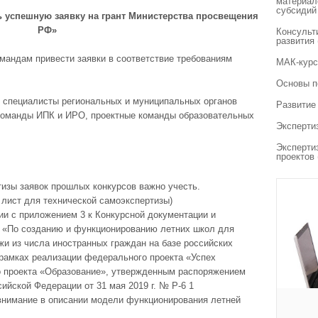
материал
субсидий
ь успешную заявку на грант Министерства просвещения
РФ»
Консульт
развития
мандам привести заявки в соответствие требованиям
МАК-курс
Основы п
специалисты региональных и муниципальных органов
Развитие
команды ИПК и ИРО, проектные команды образовательных
Эксперти
Эксперти
проектов
тизы заявок прошлых конкурсов важно учесть.
 лист для технической самоэкспертизы)
вии с приложением 3 к Конкурсной документации и
 «По созданию и функционированию летних школ для
и из числа иностранных граждан на базе российских
 рамках реализации федерального проекта «Успех
о проекта «Образование», утвержденным распоряжением
йской Федерации от 31 мая 2019 г. № Р-6 1
 внимание в описании модели функционирования летней