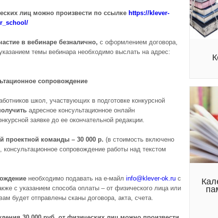
ческих лиц можно произвести по ссылке
https://klever-
r_school/
частие в вебинаре безналично,
с оформлением договора,
указанием темы вебинара необходимо выслать на адрес:
К
ьтационное сопровождение
аботников школ, участвующих в подготовке конкурсной
получить
адресное консультационное онлайн
нкурсной заявке до ее окончательной редакции.
й проектной команды –
30 000 р.
(в стоимость включено
, консультационное сопровождение работы над текстом
вождение
необходимо подавать на е-майл
info@
klever-ok.ru
с
Кал
па
также с указанием способа оплаты – от физического лица или
вам будет отправлены сканы договора, акта, счета.
ждения
30 000 руб. от физических лиц можно произвести