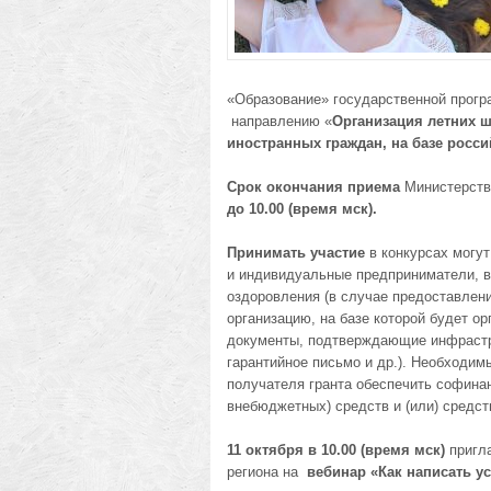
«Образование» государственной прогр
направлению «
Организация летних ш
иностранных граждан, на базе росс
Срок окончания приема
Министерств
до 10.00 (время мск).
Принимать участие
в конкурсах могут
и индивидуальные предприниматели, в
оздоровления (в случае предоставлен
организацию, на базе которой будет о
документы, подтверждающие инфрастру
гарантийное письмо и др.). Необходим
получателя гранта обеспечить софина
внебюджетных) средств и (или) средст
11 октября
в 10.00 (время мск)
пригла
региона на
вебинар «Как написать у