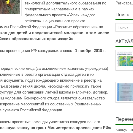
технологий дополнительного образования по
Регистра
приоритетным направлениям в рамках
Поиск
федерального проекта «Успех каждого
ребенка» национального проекта
аммы Российской Федерации «Развитие образования» по
кол для детей и представителей молодежи, в том числе
ийских образовательных организаций
».
АКТУА
ом просвещения РФ конкурсных заявок–
1 ноября 2019 г.
 юридические лица (за исключением казенных учреждений)
ключенные в реестр организаций отдыха детей и их
ия документа, подтверждающего включение в реестр на
рганизована летняя школа, необходимо приложить также
ктуру для организации летней школы (например, договор,
ым условием Конкурсного отбора является обязательство
нсирование мероприятий из собственных (привлеченных
в субъекта Российской Федерации.
Перечен
шаем проектные команды участников конкурса вашего
спешную заявку на грант Министерства просвещения РФ»
Консульт