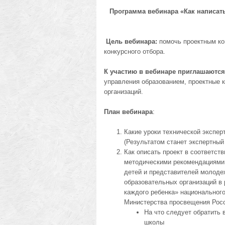
Программа вебинара
«Как написат
Цель вебинара:
помочь проектным ко
конкурсного отбора.
К участию в вебинаре приглашаются
управления образованием, проектные 
организаций.
План вебинара
:
Какие уроки технической экспер
(Результатом станет экспертный
Как описать проект в соответст
методическими рекомендациями
детей и представителей молодеж
образовательных организаций в
каждого ребенка» национальног
Министерства просвещения Росси
На что следует обратить
школы