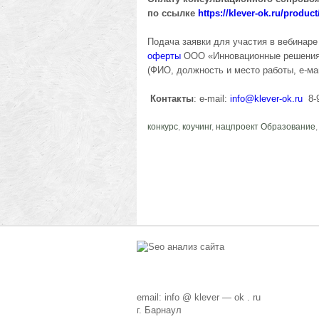
по ссылке
https://klever-ok.ru/produ
Подача заявки для участия в вебинаре
оферты
ООО «Инновационные решения»
(ФИО, должность и место работы, е-ма
Контакты
: e-mail:
info@klever-ok.ru
8-9
конкурс
,
коучинг
,
нацпроект Образование
email: info @ klever — ok . ru
г. Барнаул